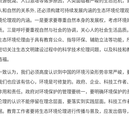
资源锐减、人口激增等诸多原因，人类面临着严峻的生态危机，
人和自然的关系外, 还必须构建可持续发展内涵的生态环境伦理
境伦理观的内涵。一是要求要尊重自然本身的发展权，考虑环境
责。三是呼吁要重视自然与社会的协调，关心人的社会生活品质
生态环境伦理由于具有教育公众、指导环保、辅助立法等功能，
密切关注生态文明建设过程中的科学技术伦理问题，以及科技和
造福。
认为，我们必须高度认识到中国的环境污染形势非常严峻，要
我们也应该有信心，环境是可修复的。政府、企业、科技工作者
作用和责任。政府对环境保护的管理要统一，要明确环境保护的
伦理的认识不能停留在理念层面，要落实到实践层面。科技工作
据。教育工作者要将生态环境伦理进行传播与普及，应发出倡导