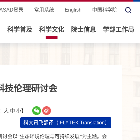
ASAD登录
常用系统
English
中国科学院
领
科学普及
科学文化
院士信息
学部工作局
度科技伦理研讨会
：
大
中
小
】
科大讯飞翻译（iFLYTEK Translation）
研讨会以“生态环境伦理与可持续发展”为主题。会