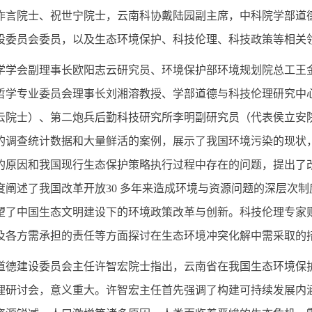
作言院士、祝世宁院士，云南科协戴陆园副主席，中科院学部道
设委员会委员，以及生态环境保护、科技伦理、科技政策等相关领
会副理事长欧阳志云研究员、环境保护部环境规划院总工王金
哲学专业委员会理事长刘湘溶教授、学部道德与科技伦理研究中
云院士）、第二炮兵后勤科技研究所李明副研究员（代表侯立安
的调查统计数据和大量鲜活的案例，展示了我国环境污染的现状
的原因和我国现行生态保护策略执行过程中存在的问题，提出了
度阐述了我国改革开放30 多年来造成环境与资源问题的深层次
望了中国生态文明建设下的环境政策改革与创新。科技伦理专家
及各方需承担的责任等方面探讨在生态环境冲突化解中需采取的
建设委员会主任许智宏院士指出，云南省在我国生态环境保护
理研讨会，意义重大。许智宏主任首先强调了构建可持续发展内