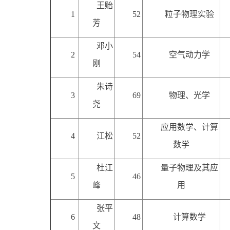
王贻
1
52
粒子物理实验
芳
邓小
2
54
空气动力学
刚
朱诗
3
69
物理、光学
尧
应用数学、计算
4
江松
52
数学
杜江
量子物理及其应
5
46
峰
用
张平
6
48
计算数学
文