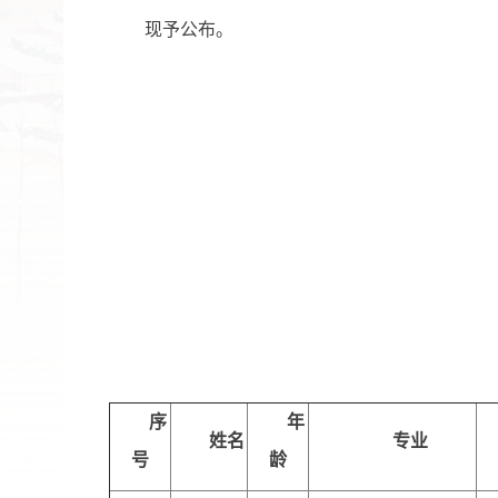
现予公布。
序
年
姓名
专业
号
龄