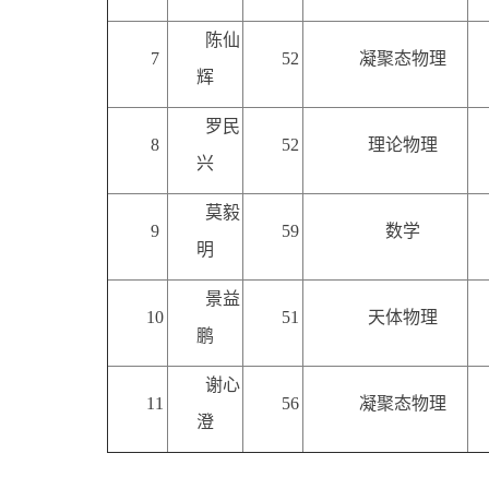
陈仙
7
52
凝聚态物理
辉
罗民
8
52
理论物理
兴
莫毅
9
59
数学
明
景益
10
51
天体物理
鹏
谢心
11
56
凝聚态物理
澄