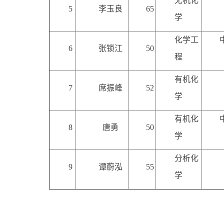
无机化
5
李玉良
65
中
学
化学工
中国
6
张锁江
50
程
有机化
7
席振峰
52
学
有机化
中国
8
唐勇
50
学
分析化
9
谭蔚泓
55
学