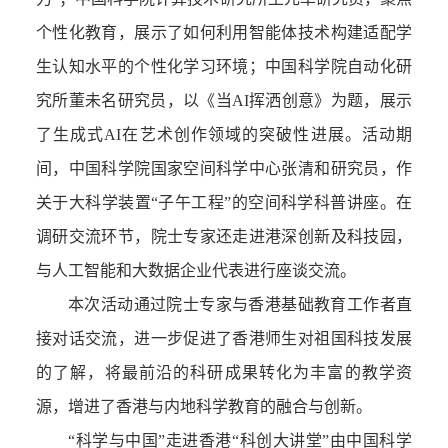
个性化教育
，
展示了如何利用智能体技术构建适配学
生认知水平的个性化学习环境；中国科学院自动化研
究所董未名研究员
，
以《当
AI
挥洒创意》为题，展示
了生成式
AI
在艺术创作领域的突破性进展。活动期
间，中国科学院国家空间科学中心张清和研究员
，
作
关于大科学装置
“
子午工程
”
的空间科学科普讲座。在
调研交流环节，院士专家还走进港深创新及科技园，
与人工智能和大数据企业代表进行座谈交流。
本次活动通过院士专家与香港基础教育工作者直
接对话
交流
，进一步促进了香港师生对祖国科技发展
的了解，将最前沿的科研成果转化为
丰富的
教学资
源，增进
了
香港与内地科学教育的融合与创新。
“
科学与中国
”
走进香港
“
科创大讲堂
”
由中国科学