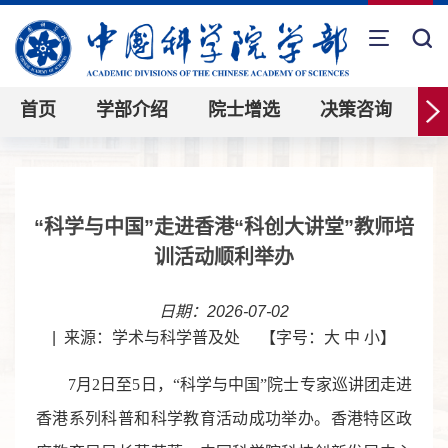
首页
学部介绍
院士增选
决策咨询
“科学与中国”走进香港“科创大讲堂”教师培
训活动顺利举办
日期：2026-07-02
|
来源：学术与科学普及处
【字号：
大
中
小
】
7
月
2
日至
5
日
，
“
科学与中国
”
院士专家巡讲团走进
香港系列科普
和科学教育
活动成功举办。香港特区政