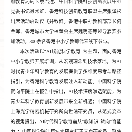
府教育局局长蔡若莲、中国科学院科技创新发展中心
党委书记聂常虹、香港科技创新教育联盟主席张泽松
出席活动启动仪式并致辞。香港中联办教科部部长何
金晖、香港城市大学校董会主席魏明德等领导嘉宾参
加活动，
300
余名香港中小学教师代表线下参与。
本次活动以
“
AI
赋能科学教育
”
为主题，面向香港
中小学教师
开展
培训
，
从宏观理念到技术落地，为
AI
时代青少年科学教育的发展提供了多维度思考与路径
指引，为香港科学教育发展注入新动能。中国科学院
武向平院士在报告中指出，
AI
技术深度渗透
赋能
，为
青少年科学教育创新发展带来全新机遇；中国科学院
上海光学精密机械研究所向世清研究员
，
从范式变革
的视角提出，
AI
时代科
学教育
需从
“
教知识
”
转向
“
育能
力
”
；中国科学院计算技术研究所王元卓研究员
，
聚焦