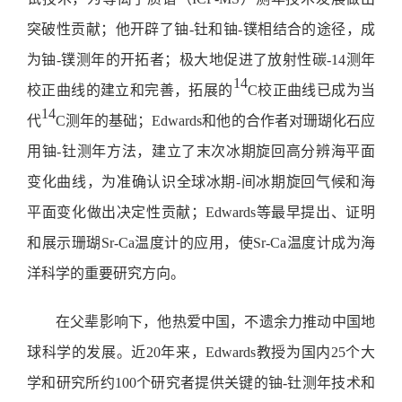
突破性贡献；他开辟了铀-钍和铀-镤相结合的途径，成
为铀-镤测年的开拓者；极大地促进了放射性碳-14测年
14
校正曲线的建立和完善，拓展的
C校正曲线已成为当
14
代
C测年的基础；Edwards和他的合作者对珊瑚化石应
用铀-钍测年方法，建立了末次冰期旋回高分辨海平面
变化曲线，为准确认识全球冰期-间冰期旋回气候和海
平面变化做出决定性贡献；Edwards等最早提出、证明
和展示珊瑚Sr-Ca温度计的应用，使Sr-Ca温度计成为海
洋科学的重要研究方向。
在父辈影响下，他热爱中国，不遗余力推动中国地
球科学的发展。近20年来，Edwards教授为国内25个大
学和研究所约100个研究者提供关键的铀-钍测年技术和