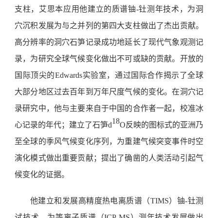
支柱，艾思本应用他建立的质谱铀-钍测年技术，为洞
穴沉积发展为与之并列的第四大支柱做出了杰出贡献。
高分辨率的洞穴石笋记录成功地延长了现代气象观测记
录，为研究全球气候变化做出不可或缺的贡献。开放的
国际顶尖的Edwards实验室，通过国际合作揭示了全球
大部分地区过去百年到万年尺度气候的变化。在洞穴记
录研究中，他与主要来自于中国的合作者一起，校准冰
18
心记录的年代；建立了石笋d
O反映的图标式的亚洲乃
至全球的季风气候变化序列，为重建气候突变事件时空
演化模式做出重要贡献；提出了确凿的人类活动引起气
候变化的证据。
他建立和发展高精度热电离质谱（TIMS）铀-钍测
试技术，为等离子质谱（ICP-MS）测年技术发展做出