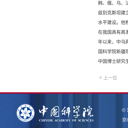
韩、俄、乌、
兹别克斯坦建
水平建设。他
在我国具有高发
年以来，中乌
国科学院新疆
中国博士研究生
<
上一位
©
京I