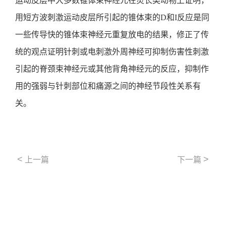
运动皮层中大多数锥体束神经元在灵长类动物上证明，
用短方波刺激运动皮层所引起的锥体束的D和I反应是同
一些传导快的锥体束神经元重复放电的结果，修正了传
统的观点证明针刺或电刺激外周神经可抑制伤害性刺激
引起的脊颈束神经元或其他背角神经元的反应，抑制作
用的强弱与针刺部位和痛源之间的神经节段性关系有
关。
<
>
上一篇
下一篇