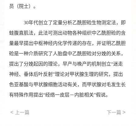
员（院士）。
30年代创立了定量分析乙酰胆硷生物测定法，即
蛙腹直肌法，此法可测出动物各种组织中乙酰胆硷的含
量最早提出中枢神经内化学传递的存在，并证明乙酰胆
硷是一种介质研究了人胎盘中乙酰胆硷对分娩的关系，
提出了分娩起因的理论，早产与晚产的机制创立“迷走
神经、垂体后叶反射”理论对甲状腺生理的研究，提出
色亚基酸与甲状腺细胞活动有关，而甲状腺对毛发生长
有特殊作用提出“经络一皮层－内脏相关”假说。
<
>
上一篇
下一篇