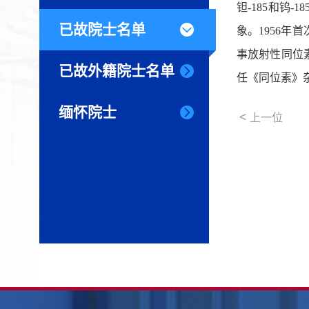
钽-185和
已故院士名单
象。1956
事放射性同位
已故外籍院士名单
任《同位素》
缅怀院士
<
上一位