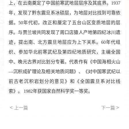
上，在云南奠定了中国前寒武地层层序及其底界。1937
年，发现了黔东震旦系冰碛层，为地层对比找到可靠依
据。50年代初，改正和厘定了五台山区变质地层的层
序。与贾兰坡共同发现了周口店猿人产地第四纪冰川遗
迹，提出南、北方震旦地层应为上下关系。60年代组
织、参加华北前寒武纪及第四纪地质研究，主编全国
中、晚元古界对比划分专著。代表作有《中国海相火山
—沉积成矿理论及相关地质问题》、《对中国寒武纪以
前古老沉积岩划分的意见》和《全国震旦系对比线
索》。 1982年获国家自然科学奖一等奖。
<
>
上一篇
下一篇