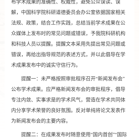
布学术成果的准确性、权威性，避免公众误读、误
解，中国科学院科研道德委员会办公室依据国家相关
法规、政策，结合工作实践，总结当前学术成果在公
众媒体上发布时的常见问题或错误，予我院科研机构
和科技人员以提醒。提醒文本采用先提出常见问题或
错误，再给出指导规范的表述方式，并以此倡导在学
术成果发布中的诚实守信行为。
提醒一：未严格按照审批程序召开“新闻发布会”
公布学术成果。应严格新闻发布会的审批程序，倡导
专注内敛、实事求是的学术风气，营造在学术共同体
内分享学术荣誉的良好氛围。反对单纯将论文发表作
为新闻发布会的主要内容。
提醒二：在成果发布时随意使用“国内首创”“国际