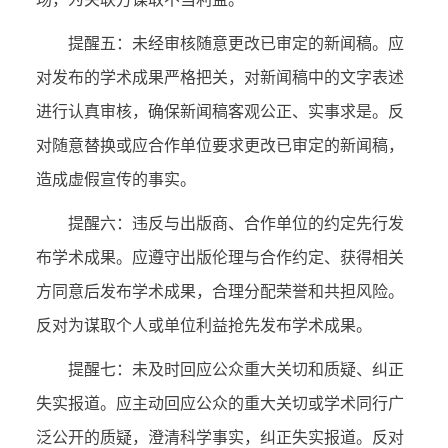
提醒五：未经审核随意更改已审定的新闻稿。应
对发布的学术成果严格把关，对新闻稿中的文字表述
进行认真审核，确保新闻稿客观公正、实事求是。反
对随意替换或应合作单位要求更改已审定的新闻稿，
造成虚假宣传的事实。
提醒六：违反与出版商、合作单位的约定先行发
布学术成果。应遵守出版伦理与合作约定、获得相关
方同意后发布学术成果，合理分配荣誉和共担风险。
反对为谋取个人或单位利益抢先发布学术成果。
提醒七：未及时回应公众重大关切和质疑、纠正
失实报道。应主动回应公众的重大关切或学术同行广
泛公开的质疑，澄清科学事实，纠正失实报道。反对