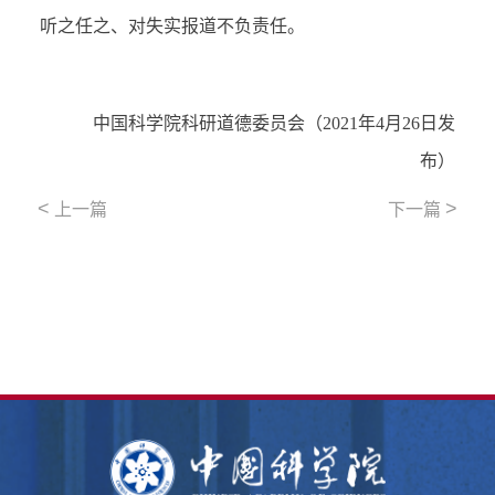
听之任之、对失实报道不负责任。
中国科学院科研道德委员会（2021年4月26日发
布）
<
>
上一篇
下一篇