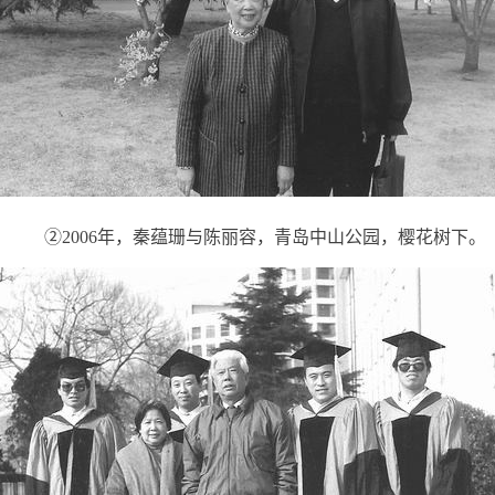
②2006年，秦蕴珊与陈丽容，青岛中山公园，樱花树下。