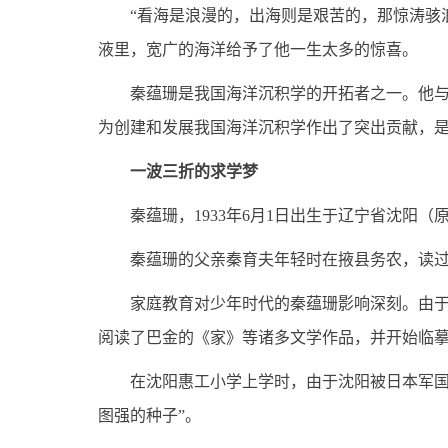
“看海是浪漫的，出海则是艰苦的，那惊涛骇浪
液里，宽广的海洋给予了他一生太多的惊喜。
秦蕴珊是我国海洋沉积学的开拓者之一。他与海
为创建和发展我国海洋沉积学作出了突出贡献，
一波三折的求学梦
秦蕴珊，1933年6月1日出生于辽宁省沈阳（
秦蕴珊的父亲秦育夫年轻时在掖县务农，读过私
家庭教育对少年时代的秦蕴珊影响深刻。由于家
阅读了巴金的《家》等诸多文学作品，并开始临
在沈阳惠工小学上学时，由于沈阳被日本军国主
图强的种子”。