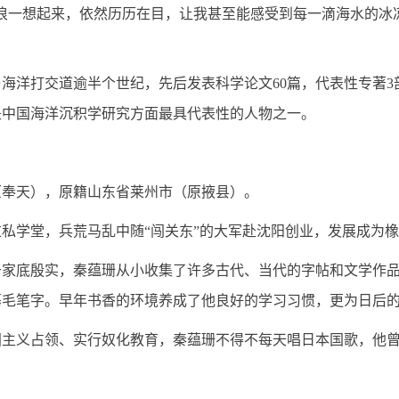
一想起来，依然历历在目，让我甚至能感受到每一滴海水的冰凉
洋打交道逾半个世纪，先后发表科学论文60篇，代表性专著3
是中国海洋沉积学研究方面最具代表性的人物之一。
原奉天），原籍山东省莱州市（原掖县）。
学堂，兵荒马乱中随“闯关东”的大军赴沈阳创业，发展成为橡
底殷实，秦蕴珊从小收集了许多古代、当代的字帖和文学作品
摹毛笔字。早年书香的环境养成了他良好的学习习惯，更为日后
义占领、实行奴化教育，秦蕴珊不得不每天唱日本国歌，他曾