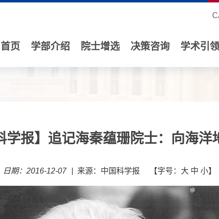
C
首页
学部介绍
院士增选
决策咨询
学术引
科学报】追记海秦蕴珊院士：向海洋
日期：2016-12-07
|
来源：中国科学报
【字号：
大
中
小
】