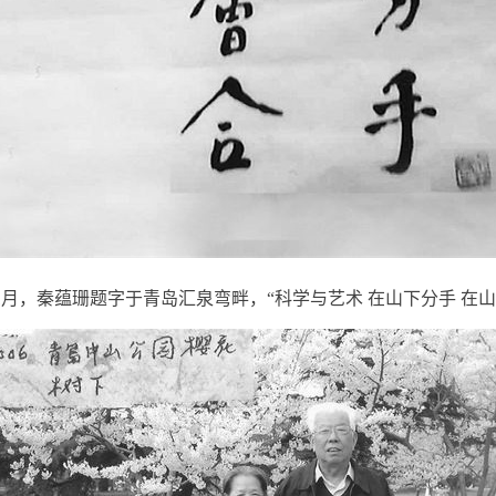
1月，秦蕴珊题字于青岛汇泉弯畔，“科学与艺术 在山下分手 在山