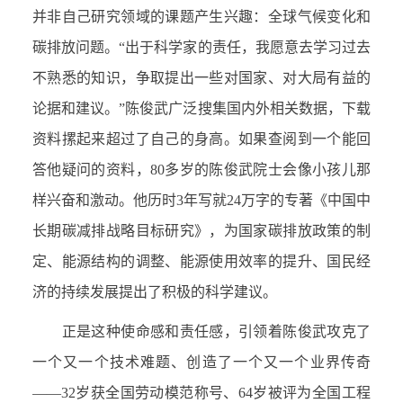
并非自己研究领域的课题产生兴趣：全球气候变化和
碳排放问题。“出于科学家的责任，我愿意去学习过去
不熟悉的知识，争取提出一些对国家、对大局有益的
论据和建议。”陈俊武广泛搜集国内外相关数据，下载
资料摞起来超过了自己的身高。如果查阅到一个能回
答他疑问的资料，80多岁的陈俊武院士会像小孩儿那
样兴奋和激动。他历时3年写就24万字的专著《中国中
长期碳减排战略目标研究》，为国家碳排放政策的制
定、能源结构的调整、能源使用效率的提升、国民经
济的持续发展提出了积极的科学建议。
正是这种使命感和责任感，引领着陈俊武攻克了
一个又一个技术难题、创造了一个又一个业界传奇
——32岁获全国劳动模范称号、64岁被评为全国工程