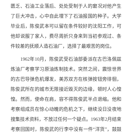
匮乏、石油工业落后、处处受制于人的窘况对他产生
了巨大冲击，心中自此埋下了石油报国的种子。大学
毕业后，陈俊武本可以留在条件较好的沈阳工作，可
他却说服了家人，费尽周折只身来到当初参观过、条
件较差的抚顺人造石油厂，选择了最艰苦的岗位。
1962年10月，陈俊武受石油部委派在古巴洛佩兹
炼油厂考察学习原油炼制技术。突然之间，震惊世界
的古巴导弹危机爆发，美苏双方在核弹按钮旁徘徊，
陈俊武所在的城市无限接近毁灭的边缘，顿时人心惶
惶。然而，使命在肩，容不得陈俊武半点退缩。他和
考察组成员在惊心动魄的危机之下，继续没日没夜地
搜集技术资料，不放过任何一个疑点。1963年2月结束
考察回国时，陈俊武的行李中没有一件“洋货”，鼓鼓