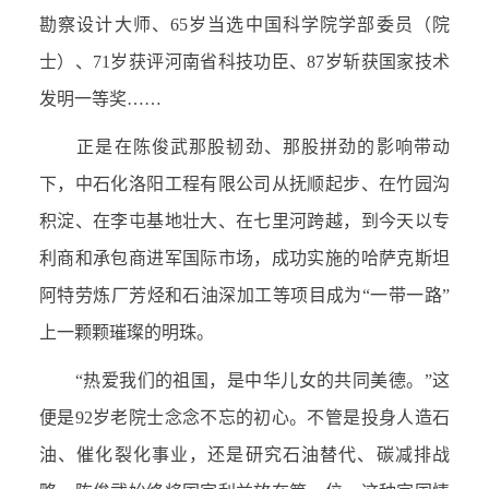
勘察设计大师、65岁当选中国科学院学部委员（院
士）、71岁获评河南省科技功臣、87岁斩获国家技术
发明一等奖……
正是在陈俊武那股韧劲、那股拼劲的影响带动
下，中石化洛阳工程有限公司从抚顺起步、在竹园沟
积淀、在李屯基地壮大、在七里河跨越，到今天以专
利商和承包商进军国际市场，成功实施的哈萨克斯坦
阿特劳炼厂芳烃和石油深加工等项目成为“一带一路”
上一颗颗璀璨的明珠。
“热爱我们的祖国，是中华儿女的共同美德。”这
便是92岁老院士念念不忘的初心。不管是投身人造石
油、催化裂化事业，还是研究石油替代、碳减排战