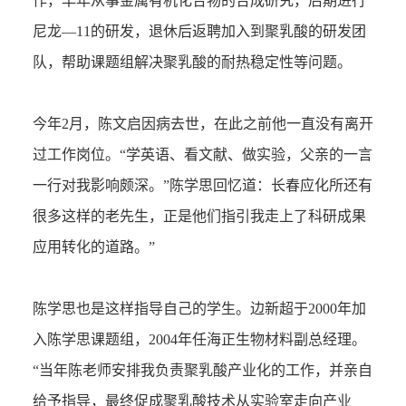
作，早年从事金属有机化合物的合成研究，后期进行
尼龙—11的研发，退休后返聘加入到聚乳酸的研发团
队，帮助课题组解决聚乳酸的耐热稳定性等问题。
今年2月，陈文启因病去世，在此之前他一直没有离开
过工作岗位。“学英语、看文献、做实验，父亲的一言
一行对我影响颇深。”陈学思回忆道：长春应化所还有
很多这样的老先生，正是他们指引我走上了科研成果
应用转化的道路。”
陈学思也是这样指导自己的学生。边新超于2000年加
入陈学思课题组，2004年任海正生物材料副总经理。
“当年陈老师安排我负责聚乳酸产业化的工作，并亲自
给予指导，最终促成聚乳酸技术从实验室走向产业