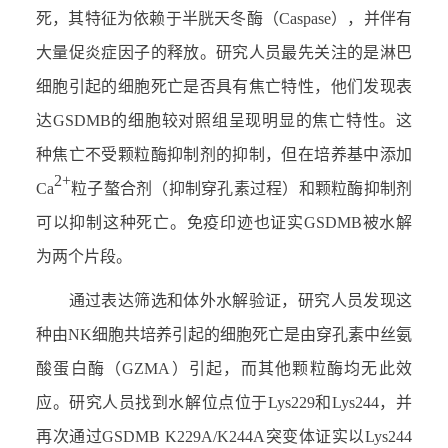
死，其特征为依赖于半胱天冬酶（Caspase）
，并伴有
大量促炎症因子的释放。研究人员最先关注的是淋巴
细胞引起的细胞死亡是否具有焦亡特性，他们发现表
达GSDMB的细胞较对照组呈现明显的焦亡特性。这
种焦亡不受颗粒酶抑制剂的抑制，但在培养基中添加
2+
Ca
粒子螯合剂（抑制穿孔素过程）和颗粒酶抑制剂
可以抑制这种死亡。免疫印迹也证实GSDMB被水解
为两个片段。
通过表达筛选和体外水解验证，研究人员发现这
种由NK细胞共培养引起的细胞死亡是由穿孔素中丝氨
酸蛋白酶（GZMA）引起，而其他颗粒酶均无此效
应。研究人员找到水解位点位于Lys229和Lys244，并
再次通过GSDMB K229A/K244A突变体证实以Lys244