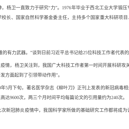
卫一直致力于研究“力”。1976年毕业于西北工业大学锻压专
大学校长、国家自然科学基金委主任，主持多个国家重大科研项目
的有力武器。”谈到日前
习
近平
总
书记
给25位科技工作者代表
疫情，杨卫关注到，我国广大科技工作者第一时间开展科研攻关
发方面起到了引领带动作用”。
5月下旬，著名医学杂志《柳叶刀》正刊上发表的新冠病毒相关研
高达9600次，两三个月时间平均每篇论文的引用量约为240次。
次新冠肺炎疫情中，我国科学家所做的基础研究工作都将成为