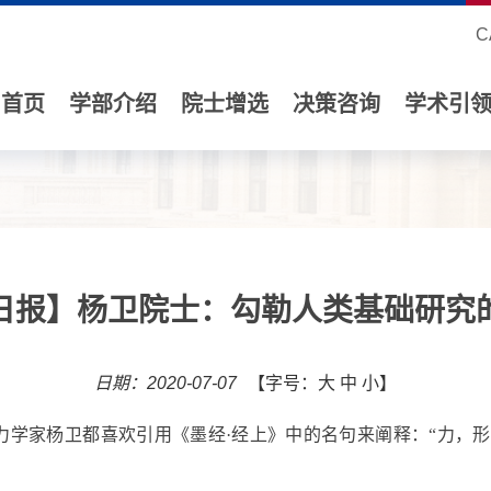
C
首页
学部介绍
院士增选
决策咨询
学术引
日报】杨卫院士：勾勒人类基础研究
日期：2020-07-07
【字号：
大
中
小
】
力学家杨卫都喜欢引用《墨经·经上》中的名句来阐释：“力，