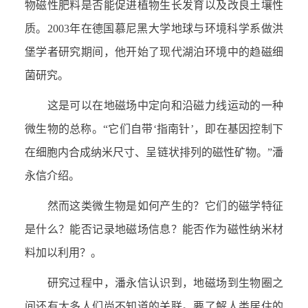
物磁性肥料是否能促进植物生长发育以及改良土壤性
质。
2003
年在德国慕尼黑大学地球与环境科学系做洪
堡学者研究期间，他开始了现代湖泊环境中的趋磁细
菌研究。
这是可以在地磁场中定向和沿磁力线运动的一种
微生物的总称。“它们自带‘指南针’，即在基因控制下
在细胞内合成纳米尺寸、呈链状排列的磁性矿物。”潘
永信介绍。
然而这类微生物是如何产生的？它们的磁学特征
是什么？能否记录地磁场信息？能否作为磁性纳米材
料加以利用？。
研究过程中，潘永信认识到，地磁场到生物圈之
间还有太多人们尚不知道的关联。要了解人类居住的