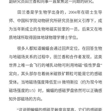
副研究员田兰香和同事一直聚焦这一问题的研究。
田兰香是学生物学出身的，
2004
年在硕士生导
师、中国科学院动物研究所研究员张树义引荐下，成
为当年新成立的生物地磁实验室的一员，后来又在地
质地球所取得固体地球物理学博士学位。
很多人都知道蝙蝠会通过回声定位，在回答生物
与地磁场关系的过程中，田兰香和合作者发现，这类
世界上唯一会飞行的哺乳动物可利用地磁“极性罗盘”
定向，其头部存在着纳米磁铁矿颗粒可能是它的感磁
受体。当地磁场强度降低至
10
微特斯拉（约为现今地
磁场强度的
1/5
）时，蝙蝠的感磁罗盘依然可以正确感
知外部磁场的方向。
“这说明蝙蝠的感磁灵敏度非常高，它们的感磁能