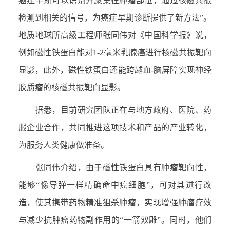
癌症早期可以识别并聚集在肿瘤部位，通过核磁共振
检测到相关的信号，为癌症早期诊断提供了新方法”。
地质地球所高级工程师张同伟对《中国科学报》说，
例如磁性铁蛋白能对
1-2
毫米乳腺癌进行核磁共振靶向
显影，此外，磁性铁蛋白还能跨越血
-
脑屏障实现神经
胶质瘤的核磁共振靶向显影。
据悉，目前研究团队正在与地方政府、医院、药
服企业合作，共同推进这项技术和产品的产业转化，
为服务人类健康做准备。
张同伟介绍，由于磁性铁蛋白具有肿瘤靶向性，
能够“像导弹一样精确命中癌细胞”，可对其进行改
造，使其携带药物精准狙杀肿瘤，实现增强肿瘤疗效
与减少抗肿瘤药物副作用的“一箭双雕”。同时，他们