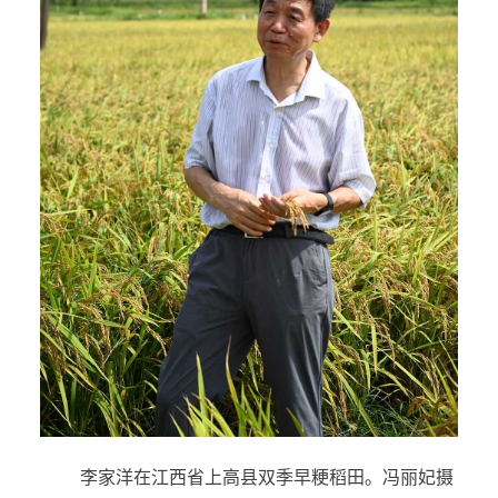
李家洋在江西省上高县双季早粳稻田。冯丽妃摄