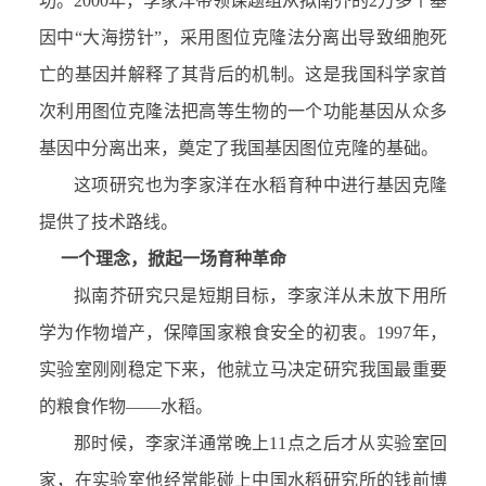
功。2000年，李家洋带领课题组从拟南芥的2万多个基
因中“大海捞针”，采用图位克隆法分离出导致细胞死
亡的基因并解释了其背后的机制。这是我国科学家首
次利用图位克隆法把高等生物的一个功能基因从众多
基因中分离出来，奠定了我国基因图位克隆的基础。
这项研究也为李家洋在水稻育种中进行基因克隆
提供了技术路线。
一个理念，掀起一场育种革命
拟南芥研究只是短期目标，李家洋从未放下用所
学为作物增产，保障国家粮食安全的初衷。1997年，
实验室刚刚稳定下来，他就立马决定研究我国最重要
的粮食作物——水稻。
那时候，李家洋通常晚上11点之后才从实验室回
家，在实验室他经常能碰上中国水稻研究所的钱前博