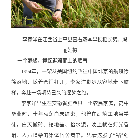
李家洋在江西省上高县查看双季早粳稻长势。冯
丽妃摄
一个梦想，撑起迎难而上的底气
1994年，一架从美国纽约飞往中国北京的航班徐
徐落地，随着仓门打开，李家洋脚步从容地走下舷
梯，奔赴一场期待已久的逐梦之旅。
李家洋出生在安徽省肥西县一个农民家庭，高中
毕业时，十年动荡尚未结束，他曾在建筑工地当学
徒，白天搬砖、挖地基、抬水泥，晚上就在灯光昏
暗、人声嘈杂的集体宿舍看书。凭着这股子“钻”劲