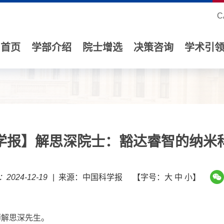
C
首页
学部介绍
院士增选
决策咨询
学术引
学报】解思深院士：豁达睿智的纳米
2024-12-19
|
来源：中国科学报
【字号：
大
中
小
】
师解思深先生。