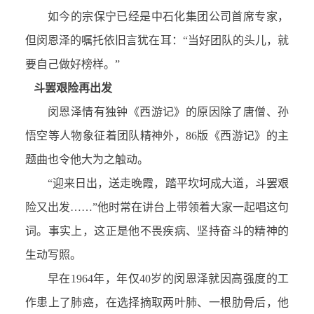
如今的宗保宁已经是中石化集团公司首席专家，
但闵恩泽的嘱托依旧言犹在耳：“当好团队的头儿，就
要自己做好榜样。”
斗罢艰险再出发
闵恩泽情有独钟《西游记》的原因除了唐僧、孙
悟空等人物象征着团队精神外，86版《西游记》的主
题曲也令他大为之触动。
“迎来日出，送走晚霞，踏平坎坷成大道，斗罢艰
险又出发……”他时常在讲台上带领着大家一起唱这句
词。事实上，这正是他不畏疾病、坚持奋斗的精神的
生动写照。
早在1964年，年仅40岁的闵恩泽就因高强度的工
作患上了肺癌，在选择摘取两叶肺、一根肋骨后，他