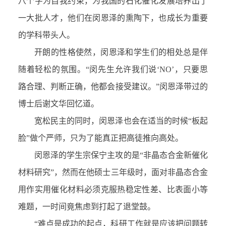
八个字为自我约束，为我国的石化催化发展培养出了
一大批人才，他们在闵恩泽的熏陶下，也成长为重要
的学科带头人。
开朗的性格使然，闵恩泽和学生们的相处总是伴
随着轻松的氛围。“闵先生允许我们说‘NO’，只要思
路合理、判断正确，他都会接受建议。”闵恩泽带过的
博士后谢文华回忆道。
宽松民主的同时，闵恩泽也会在适当的时候“板起
脸”做个严师，只为了能真正把高徒推向高处。
闵恩泽的学生宗保宁主攻的是“非晶态合金新催化
材料研究”，然而在他硕士三年级时，面对非晶态合金
用作实用催化材料必须克服热稳定性差、比表面小等
难题，一时间竟焦虑到打起了退堂鼓。
“难点是成功的起点，科研工作就是应该把问题转