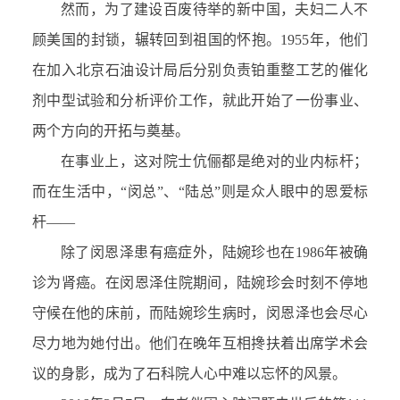
然而，为了建设百废待举的新中国，夫妇二人不
顾美国的封锁，辗转回到祖国的怀抱。1955年，他们
在加入北京石油设计局后分别负责铂重整工艺的催化
剂中型试验和分析评价工作，就此开始了一份事业、
两个方向的开拓与奠基。
在事业上，这对院士伉俪都是绝对的业内标杆；
而在生活中，“闵总”、“陆总”则是众人眼中的恩爱标
杆——
除了闵恩泽患有癌症外，陆婉珍也在1986年被确
诊为肾癌。在闵恩泽住院期间，陆婉珍会时刻不停地
守候在他的床前，而陆婉珍生病时，闵恩泽也会尽心
尽力地为她付出。他们在晚年互相搀扶着出席学术会
议的身影，成为了石科院人心中难以忘怀的风景。