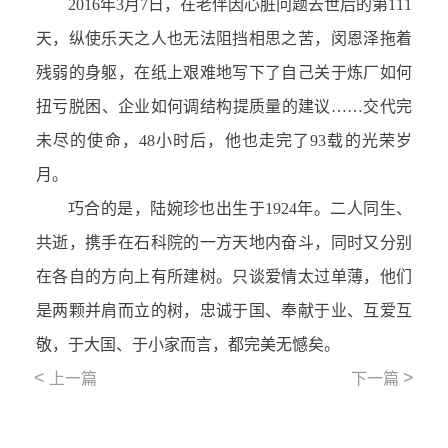
2016年3月7日，在老伴因心脏问题去世后的第111
天，纵使乐天之人也无法阻挡相思之苦，闵恩泽拖着
残弱的身躯，在纸上艰难地写下了自己关于炼厂如何
扭亏脱困、企业如何调结构提质量的建议……交代完
未尽的使命，48小时后，他也走完了93载的光荣岁
月。
巧合的是，陆婉珍也出生于1924年。二人同生、
共逝，携手在石科院的一方天地内奋斗，同时又分别
在各自的方向上有所建树。只谈爱情太过单薄，他们
是两颗并肩而立的树，忠诚于国、奉献于业、互爱互
敬，于大国、于小家而言，都完美无憾矣。
<
>
上一篇
下一篇