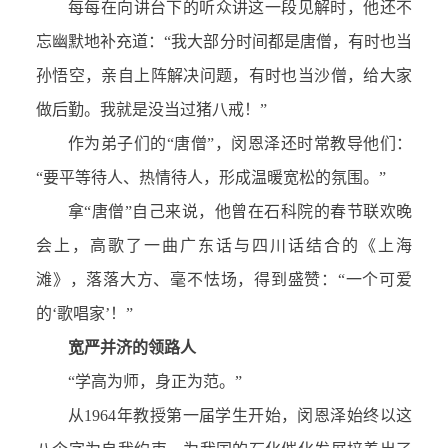
每每在向讲台下的听众讲这一段见解时，他还不
忘幽默地补充道：“我大部分时间都是唐僧，有时也当
孙悟空，亲自上阵解决问题，有时也当沙僧，给大家
做后勤。我就是没当过猪八戒！”
作为弟子们的“唐僧”，闵恩泽还时常教导他们：
“要平等待人、热情待人，形成温暖宽松的氛围。”
拿“唐僧”自己来说，他曾在石科院的春节联欢晚
会上，高歌了一曲广东话与四川话结合的《上海
滩》，落落大方、毫不怯场，得到盛赞：“一个可爱
的‘歌唱家’！”
宽严并济的领路人
“学高为师，身正为范。”
从1964年教授第一届学生开始，闵恩泽始终以这