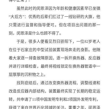
得不正常了！”
虽然此时的闵恩泽因为年龄和健康因素早已坐镇
“大后方”：优秀的后辈们扛过了一线钻研的大旗，他
只需进行监督和指导便可。但在项目出问题的那一
刻，闵恩泽是什么也顾不得了。
于是，很多人便看见烈日骄阳下，一位82岁老人
在位于石家庄的中型试验装置现场奔走的身影。他随
着大家逐一排查故障原因，逐一拆开换热器、反应器
并进行详细检查，最终将视线锁定在换热器管道中一
层厚厚的沉积物之上。
找到症结后，通过改变换热器流程、调整线速和
改造反应器内部结构，装置最终实现了长期的稳定运
转，共申请了11项中国发明专利和2项国外发明专利，
获得了来自世界石化领域的关注。耄耋之年，闵恩泽