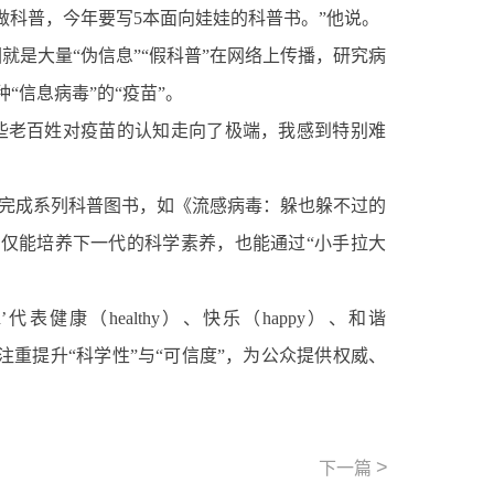
做科普，今年要写5本面向娃娃的科普书。”他说。
是大量“伪信息”“假科普”在网络上传播，研究病
种“信息病毒”的“疫苗”。
些老百姓对疫苗的认知走向了极端，我感到特别难
经完成系列科普图书，如《流感病毒：躲也躲不过的
仅能培养下一代的科学素养，也能通过“小手拉大
健康（healthy）、快乐（happy）、和谐
要注重提升“科学性”与“可信度”，为公众提供权威、
>
下一篇