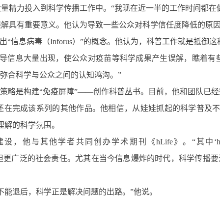
量精力投入到科学传播工作中。“我现在近一半的工作时间都在
解具有重要意义。他认为导致一些公众对科学信任度降低的原因就
并提出“信息病毒（Inforus）”的概念。他认为，科普工作就是抵御这
误导信息大量出现，使公众对疫苗等科学成果产生误解，瞧着有
，弥合科学与公众之间的认知鸿沟。”
种策略是构建“免疫屏障”——创作科普丛书。目前，他和团队已
还在完成该系列的其他作品。他相信，从娃娃抓起的科学普及不
理解的科学氛围。
与其他学者共同创办学术期刊《hLife》。“其中‘h’代表
世纪应承担更广泛的社会责任。尤其在当今信息爆炸的时代，科学传播
不能退后，科学正是解决问题的出路。”他说。