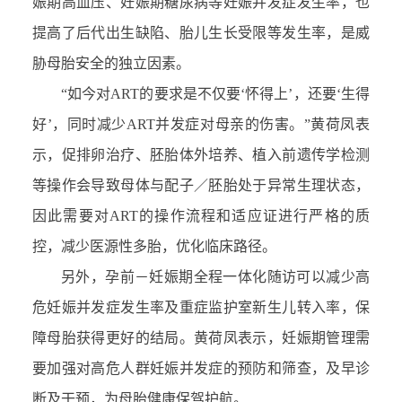
娠期高血压、妊娠期糖尿病等妊娠并发症发生率，也
提高了后代出生缺陷、胎儿生长受限等发生率，是威
胁母胎安全的独立因素。
“如今对ART的要求是不仅要‘怀得上’，还要‘生得
好’，同时减少ART并发症对母亲的伤害。”黄荷凤表
示，促排卵治疗、胚胎体外培养、植入前遗传学检测
等操作会导致母体与配子／胚胎处于异常生理状态，
因此需要对ART的操作流程和适应证进行严格的质
控，减少医源性多胎，优化临床路径。
另外，孕前－妊娠期全程一体化随访可以减少高
危妊娠并发症发生率及重症监护室新生儿转入率，保
障母胎获得更好的结局。黄荷凤表示，妊娠期管理需
要加强对高危人群妊娠并发症的预防和筛查，及早诊
断及干预，为母胎健康保驾护航。