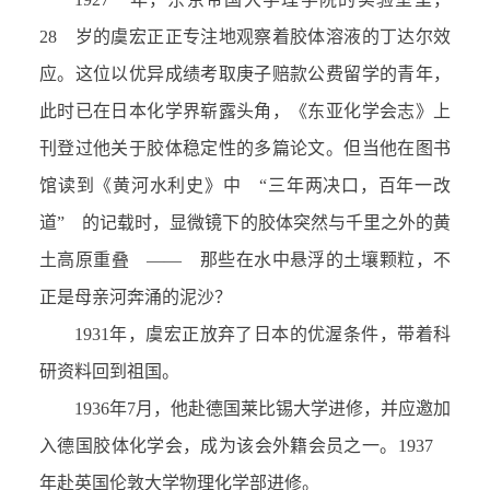
28 岁的虞宏正正专注地观察着胶体溶液的丁达尔效
应。这位以优异成绩考取庚子赔款公费留学的青年，
此时已在日本化学界崭露头角，《东亚化学会志》上
刊登过他关于胶体稳定性的多篇论文。但当他在图书
馆读到《黄河水利史》中 “三年两决口，百年一改
道” 的记载时，显微镜下的胶体突然与千里之外的黄
土高原重叠 —— 那些在水中悬浮的土壤颗粒，不
正是母亲河奔涌的泥沙？
1931年，虞宏正放弃了日本的优渥条件，带着科
研资料回到祖国。
1936年7月，他赴德国莱比锡大学进修，并应邀加
入德国胶体化学会，成为该会外籍会员之一。1937
年赴英国伦敦大学物理化学部进修。