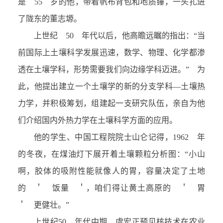
是 55 岁的他，带着帆布背包和地质锤，一头扎进
了陇东的董志塬。
上世纪 50 年代以后，他高瞻远瞩的指出：“当
前国际上土壤科学发展迅速，数学、物理、化学都渗
透在土壤学科，形势需要我们向边缘学科迈进。” 为
此，他提出建立一个土壤学的新的分支学科—土壤热
力学，并积极筹划，组建起一支研究队伍，亲自为他
们介绍国内外热力学在土壤科学方面的应用。
他的学生、中国工程院院士山仑记得，1962 年
的冬夜，在煤油灯下展开着土壤颗粒分析图：“小山
啊，胶体的吸附性能就像人的胃，容量决定了土地
的 ＇ 饭量 ＇，咱们得让黄土高原的 ＇ 胃
＇ 更健壮。”
上世纪50 年代中期，虞宏正预见核技术在农业