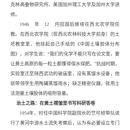
克林高叠物研究所、美国加州理工大学及加州大学进
修。
1946 年 12 月回国后继续在西北农学院任
教。在西北农学院（现西北农林科技大学前身）的土
坯教室里，他挂起自己手绘的《中国土壤胶体分布
图》，对学生说：“我们的化学不能只写在论文里，要
让黄土高原的每一粒土都懂得保水保肥。”抗战时期，
实验室迁至陕西武功的破庙里，没有蒸馏水设备，他
就带领学生用陶罐蒸馏雨水；缺乏精密仪器，就用土
法测量土壤胶体的吸附容量。
治土之路：在黄土褶皱里书写科研答卷
1954年，时任中国科学院副院长的竺可桢带队进
行了黄河中游水土流失考察后，认为有必要设立专门