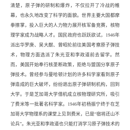
清楚，原子弹的研制和爆炸，不仅拉开了冷战的帷
幕，也永久地改变了科学的面貌。世界主要大国都摩
拳擦掌，投入巨大的人力物力展开核军备竞赛，核物
理学家成为战略人才。国民政府也跃跃欲试，1946年
派出华罗庚、吴大猷、曾昭抡前往美国考察原子弹技
术，物理方面选派了朱光亚和李政道前去留学。然
而，美国开始奉行核垄断政策，拒绝与盟国分享原子
弹技术。曾经参与曼哈顿计划的许多科学家看到原子
弹造成的巨大破坏，纷纷退出原子弹研制机构，回到
大学。于是芝加哥大学借机成立核物理研究所，吸引
了费米等一批著名科学家。1946年初杨振宁终于在芝
加哥大学物理系的课堂上见到费米，已是“宿将还山不
论兵”。朱光亚和李政道也只能打消学习原子弹技术的