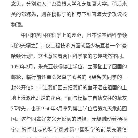
念头，分别进入了密歇根大学和芝加哥大学。稍后来
美的邓稼先，则在杨振宁的推荐下到普渡大学攻读核
物理。
中国和美国在科学上的差距，且不说基础科学领
域的天壤之别，仅工程技术方面就至少横亘着一个“曼
哈顿计划”，这也意味着两国科学家的志趣截然不同。
1950年2月，朱光亚获得博士学位，立即登上了回国的
邮轮，临行前还牵头起草了著名的《给留美同学的一
封公开信》：“让我们回去把我们的血汗洒在祖国的土
地上灌溉出灿烂的花朵。”而与杨振宁自幼交往的挚友
邓稼先，也于1950年8月拿到博士学位后第九天乘船回
国。这些同辈好友义无反顾的选择，无疑触动着杨振
宁。胸怀壮志的科学家对新中国科学的前景充满信