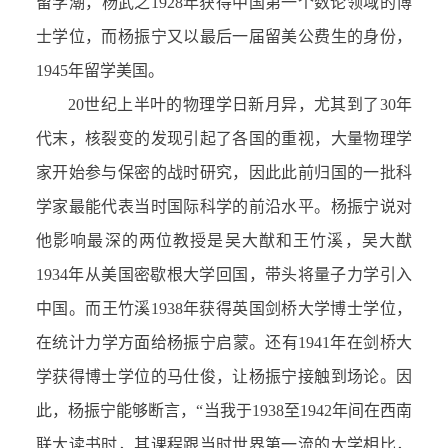
留学潮，杨武之1928年获得中国第一个数论领域的博
士学位，而杨振宁又以最后一届留美公费生的身份，
1945年留学美国。
20世纪上半叶的物理学日新月异，尤其到了30年
代末，核裂变的发现引起了各国的重视，大量物理学
家开始参与保密的战时研究，因此此前归国的一批科
学家最能代表当时国际科学的前沿水平。杨振宁说对
他影响最深的两位教授是吴大猷和王竹溪，吴大猷
1934年从美国密歇根大学回国，带头将量子力学引入
中国。而王竹溪1938年获得英国剑桥大学博士学位，
在统计力学方面给杨振宁启蒙。还有1941年在剑桥大
学获得博士学位的马仕俊，让杨振宁接触到场论。因
此，杨振宁能够断言，“当我于1938至1942年间在西南
联大读书时，其课程跟当时世界第一流的大学相比，