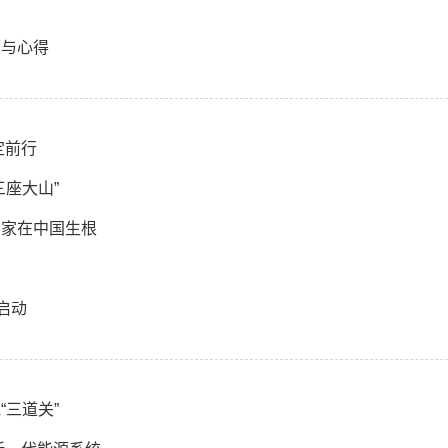
顾与心得
定前行
座大山”
学家在中国生根
启动
三道关”