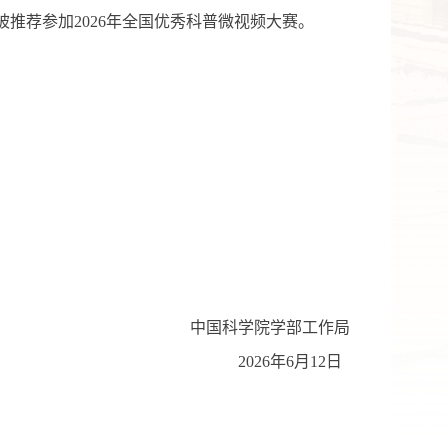
被推荐参加
20
2
6
年全国优秀科普
微视频
大赛。
中国科学院学部工作局
202
6
年
6
月
12
日