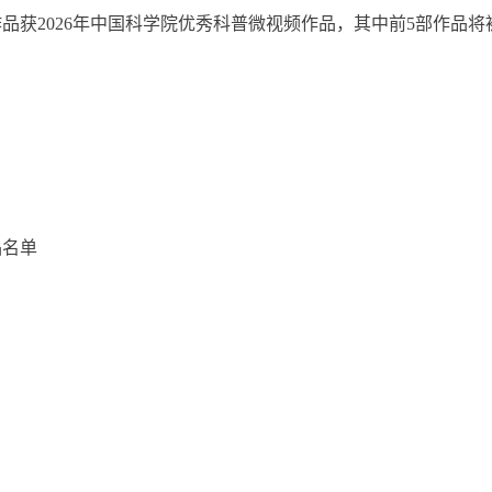
作品获
2026
年中国科学院优秀科普微视频作品
，其中
前
5
部
作品
将
品名单