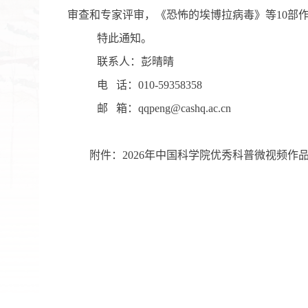
审查和专家评审，《恐怖的埃博拉病毒》等
10
部
特此通知。
联系人：
彭晴晴
电
话：
010-59358
358
邮
箱：
qqpeng
@cashq.ac.cn
附件：
2026
年中国科学院优秀科普微视频作