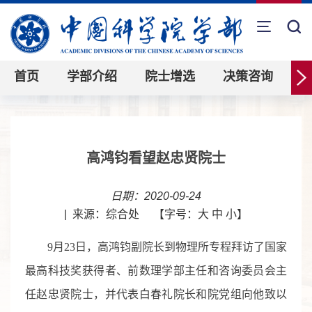
首页
学部介绍
院士增选
决策咨询
高鸿钧看望赵忠贤院士
日期：2020-09-24
|
来源：综合处
【字号：
大
中
小
】
9
月
23
日，高鸿钧副院长到物理所专程拜访了国家
最高科技奖获得者、前数理学部主任和咨询委员会主
任赵忠贤院士，并代表白春礼院长和院党组向他致以