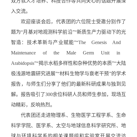
双方就
人才培养、科技合作等共同关心的话题开展深
入交流。
欢迎座谈会后，代表团的
六位院士受邀分别作了
题为“月基对地观测科学前沿”“新质生产力驱动下的光
智造：技术革新与产业赋能”“
The Genesis And
Maintenance of the Male Germ Unit in
Arabidopsis
”“揭示水稻多样性和杂种优势的本质”“大陆
极浅源地震研究进展”“材料生物学与衰老干预”的学术
报告，与师生们分享了他们的最新科研成果与独到见
解。报告吸引了
300
余位科研人员和师生参加，现场互
动精彩，反响热烈。
代表团还走进物理系、生物医学工程
学系
、
生命
科学学院
、医学系、
太空与地球信息科学研究所
、地
球与环境科学系的相关课题组和实验室开展交流访