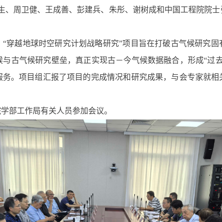
生、周卫健、王成善、彭建兵、朱彤、谢树成
和中国工程院院士
。
“
穿越地球时空研究计划战略研究
”项目旨在
打破古气候研究固
候与古气候研究壁垒，真正实现古
－
今气候数据融合
，
形成
“
过
服务。
项目组汇报了项目的完成情况和研究成果，与会专家就相
院学部工作局
有关人员参加会议。