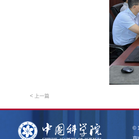
<
上一篇
©
京I