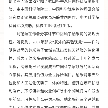
该书深入浅出地介绍了
我国科学家原创科技成果
纳米
酶，由中国科学院院士、中国科学院生物物理研究所
研究员阎锡蕴和副研究员冯静共同创作，中国科学院
科普专项资助，机械工业出版社出版。
阎锡蕴在作者分享环节中回顾了纳米酶的发现历
程。她提到，2007年那次
“
意外的实验现象
”
——
作为
阴性对照的纳米粒子竟然表现出类似天然酶的催化活
性，成为了纳米酶研究的起点。经过近二十年的发展
历程，纳米酶已经发展成为中国科学家领导的国际新
兴学科，其应用价值为全世界所瞩目。纳米酶集天然
催化和人工催化优势于一体的特性，使其在
疾病诊断
和治疗、环境保护和农业创新
等多个领域
具有广泛应
用前景。冯静从什么是纳米酶、纳米酶的三个跨越和
为什么创作这本书三方面对本书内容进行揭秘，并与