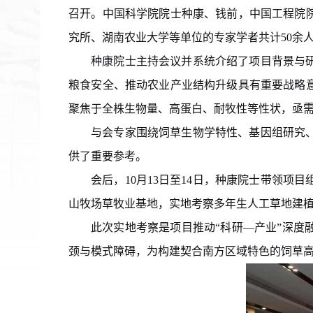
召开。中国科学院院士种康、钱前
，中国工程院
究所、湖南农业大学等单位的专家学者共计
50
余
种康院士主持会议并
系统
介绍了项目背景与
粮食安全、推动农业产业结构升级具有重要战略
聚焦于全株生物量、高蛋白、耐牧性等性状，亟
与会专家围绕饲草生物学特性、基因组研究
供了重要参考。
会后，
10
月
13
日至
14
日，种康院士带领项目
山牧场草牧业基地，实地考察
多年生人工草地建
此次
实地考察
是项目推动
“
科研
—
产业
”
深度
颈与模式障碍，为构建契合南方区域特色的饲草