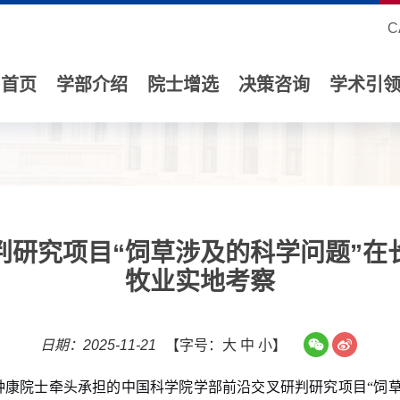
C
首页
学部介绍
院士增选
决策咨询
学术引
判研究项目“饲草涉及的科学问题”在
牧业实地考察
日期：2025-11-21
【字号：
大
中
小
】
种康院士牵头承担的中国科学院学部前沿交叉研判研究项目
“
饲