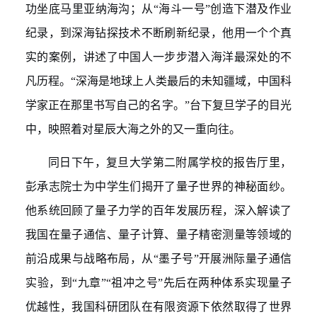
功坐底马里亚纳海沟；从“海斗一号”创造下潜及
作业
纪录，到深海钻探技术不断刷新纪录，
他
用一个个真
实的
案例
，讲述了中国人一步步潜入海洋最深处的不
凡历程。
“深海是
地球上
人类最后的未知疆域，中国科
学家正在那里书写自己的名字。
”
台下复旦学子的目光
中，映照着对星辰大海之外的又一重向往。
同日下午，复旦大学第二附属学校的报告厅里，
彭承志
院士为
中学生们揭开了量子世界的神秘面纱。
他
系统回顾了量子力学的百年发展历程，深入解读了
我国在量子通信、量子计算、量子精密测量等领域的
前沿成果与战略布局
，从“墨子号”开展洲际量子通信
实验，到“九章”“祖冲之号”先后在两种体系实现量子
优越性，我国科研团队在有限资源下依然取得了世界