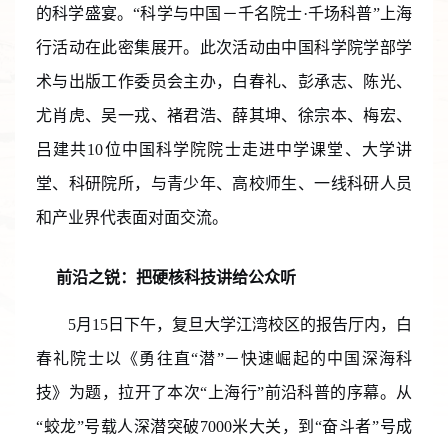
的科学盛宴。
“科学与中国－千名院士·千场科普”
上海
行活动在此密集展开。
此次活动由中国科学院学部学
术与出版工作委员会主办，
白春礼、彭承志、陈光、
尤肖虎、
吴一戎、
褚君浩、薛其坤
、
徐宗本、梅宏、
吕建
共
10
位中国科学院院士走进中学课堂、大学讲
堂、科研院所，与青少年、高校师生、一线科研人员
和产业界代表面对面
交流
。
前沿之锐：把
硬核科技
讲给公众听
5
月
15
日下午，复旦大学江湾校区的报告厅内，白
春礼
院士
以《勇往直
“潜”－
快速崛起的中国深海科
技》为题，
拉开了本次“上海行”前沿科普的序幕。从
“蛟龙”号载人
深潜
突
破
7000
米大关，
到“奋斗者”号成