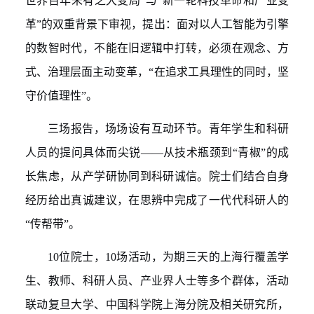
世界百年未有之大变局”与“
新一轮科技革命和产业变
革
”的双重背景下审视，提出：面对以人工智能为引擎
的数智时代，不能在旧逻辑中打转，必须在观念、方
式、治理层面主动变革，“在追求工具理性的同时，坚
守价值理性”。
三场报告，场场
设有互动环节。青年学生和科研
人员的提问具体而尖锐
——
从技术瓶颈到“青椒”的成
长焦虑，从产学研协同到科研诚信。院士们结合自身
经历给出真诚建议，在思辨中完成了一代代科研人的
“传帮带”。
10
位院士，
10
场活动，
为期
三天的上海行覆盖学
生、教师、科研人员、产业界人士等多个群体，活动
联动复旦大学、中国科学院上海分院及相关研究所，