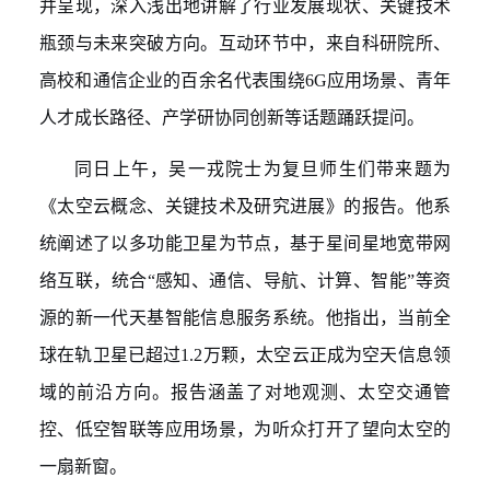
并呈现，深入浅出地讲解了行业发展现状、关键技术
瓶颈
与
未来突破方向。互动环节中，来自科研院所、
高校和通信企业的百余名代表围绕
6G
应用场景、青年
人才成长路径、产学研协同创新等话题踊跃提问。
同日上午，吴一戎院士为复旦师生们带来题为
《太空云概念、关键技术及研究进展》的报告。他系
统阐述了以多功能卫星为节点，基于星间星地宽带网
络互联，统合“感知、通信、导航、计算、智能”等资
源的新一代天基智能信息服务系统。他指出，当前全
球在轨卫星已超过
1.2
万颗，太空云正成为空天信息领
域的前沿方向。报告涵盖了对地观测、太空交通管
控、低空智联等应用场景，为听众打开了望向太空的
一扇新窗。