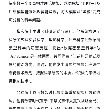
练步数三个变量构建理论框架，
成功
解释了
GPT－2
及
后续模型
能够
出现智能涌现，
将大模型从“黑箱”变成
可分析的科
学问题。
梅宏
院士
主讲《科研范式刍议》。他系统梳理了
科研范式从实验科学、理论科
学、计算科学到数据密
集型科学的演变历程，提出“数据密集型科学”
与
“
AI4Science
”
是一体两面，共同代表了当前科研范式发
展的前沿方向。同时，他也发出清醒的提醒：应理性
看待技术热潮，把握科学研究的本质，
“积极
而审慎地
拥抱
AI
技术
”
。
吕建
院士
以《数智时代与变革重塑初探》为题收
尾。他将数智时代置于
“中华民族伟大复兴战略全局、