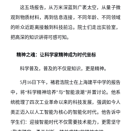
这
五
场报告，
从
万米深蓝到广袤太空，从量子微
观到物质材料，再到信息连接
，
不同年龄、不同领域
的听众近距离接触到科技前沿。院士们走出实验室，
把高深的知识讲得可感可知
。
精神之魂：让科学家
精神
成为时代坐标
科学普及，普及的不仅是知识，更是精神。
5
月
16
日下
午
，褚君浩
院士
在上海建平中学的报告
中，
将
“科学精神培养”与“智能浪潮”并
置讨论。他
系
统
梳理了四次工业革命
以来的科技发展，强调如今人
类
正迈入以人工智能为核心的智能化时代
。他
告诉中
学生们
：迎接智能时代不仅需要技术能力，更需坚
守