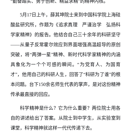
“勤奋踏实、勇于创新、精益求精”
的精神内核。
5
月
17
日上午，薛其坤
院士
来到中国科学院上海硅
酸盐研究所，作题为《追求真理
严谨治学
弘扬科
学家精神》的报告。
他
结合自己三十余年
的
科研坚守
——
从量子反常霍尔效应到界面增强高温超导的原创
突破
，
将
“两弹一星”
精神、新时代科学家精神的内涵
具象化为一个个可感的瞬间。
“为党育人、为国育
才”
，他用自己的科研人生，回答了
“科研为了谁”
的根
本问题。台下
150
余名师生代表的掌声，是对这份精神
传承最直接的回应。
科学精神是什么？它为什么重要？两位院士用各
自的讲述给出了答案。从院士到中学生，从实验室到
课堂，科学精神就这样一代代传递下去。