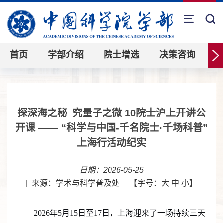
首页
学部介绍
院士增选
决策咨询
探深海之秘 究量子之微 10院士沪上开讲公
开课 —— “科学与中国-千名院士·千场科普”
上海行活动纪实
日期：2026-05-25
|
来源：学术与科学普及处
【字号：
大
中
小
】
2026
年
5
月
15
日至
17
日，上海迎来了一场持续三天