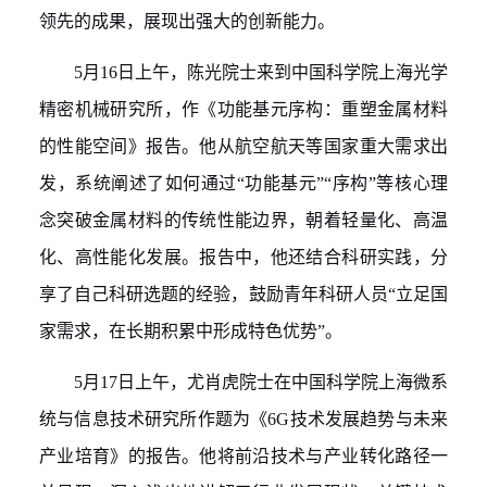
领先的成果，展现出强大的创新能力。
5
月
16
日上午，陈光
院士
来到中国科学院上海光学
精密机械研究所，作《功能基元序构：重塑金属材料
的性能空间》报告。他从航空航天等国家重大需求出
发，系统阐述了如何通过
“功能基元”“序构”
等
核心
理
念突破金属材料的传统性能边界
，朝着轻量化、高温
化、高性能化发展
。报告中，他还结合科研实践
，
分
享了自己科研选题的经验，鼓励青年科研
人员
“立足国
家需求，在长期积累中形成特色优势”。
5
月
17
日
上午，尤肖虎
院士
在中国科学院上海微系
统与信息技术研究所
作题为
《
6G
技术发展趋势与未来
产业培育》
的报告
。他将前沿技术与产业转化路径一