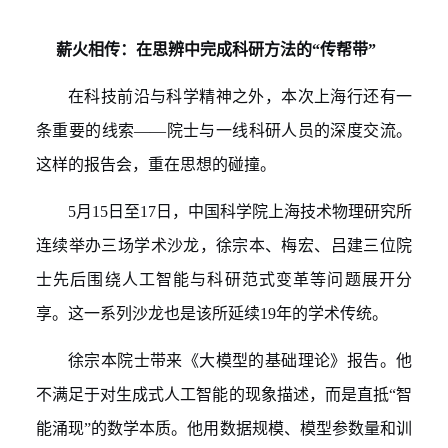
薪火相传
：在思辨中完成科研方法的
“传帮带”
在科技前沿与科学精神之外，本次上海行还有一
条重要的线索
——
院士与一线科研人员的深度交流。
这样的报告会，重在思想的碰撞。
5
月
15
日至
17
日，中国科学院上海技术物理研究所
连续举办三场学术沙龙
，
徐宗本、梅宏、吕建三位院
士先后围绕人工智能与科研范式变革
等问题
展开分
享。这一系列沙龙
也
是该所延续
19
年的学术传统
。
徐宗本
院士
带来《大模型的基础理论》报告。他
不满足于对生成式人工智能的现象描述，而是直
抵“智
能涌现”的数学本
质。他用数据规模、模型参数量和训