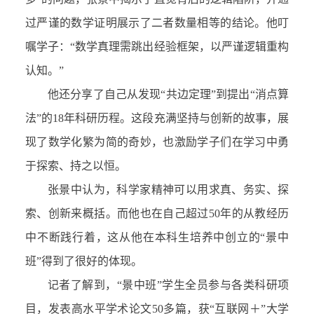
过严谨的数学证明展示了二者数量相等的结论。他叮
嘱学子：“数学真理需跳出经验框架，以严谨逻辑重构
认知。”
他还分享了自己从发现“共边定理”到提出“消点算
法”的18年科研历程。这段充满坚持与创新的故事，展
现了数学化繁为简的奇妙，也激励学子们在学习中勇
于探索、持之以恒。
张景中认为，科学家精神可以用求真、务实、探
索、创新来概括。而他也在自己超过50年的从教经历
中不断践行着，这从他在本科生培养中创立的“景中
班”得到了很好的体现。
记者了解到，“景中班”学生全员参与各类科研项
目，发表高水平学术论文50多篇，获“互联网＋”大学