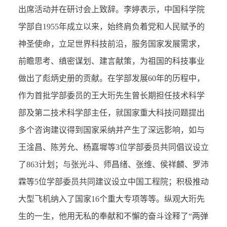
出席活动并在研讨会上致辞。李婷表示，中国科学院
学部自1955年成立以来，始终肩负着党和人民赋予的
神圣使命，立足世界科技前沿，服务国家发展需求，
前瞻思考、缜密谋划、建言献策，为祖国的科技事业
做出了彪炳史册的贡献。在学部发展60年的历程中，
作为首批学部委员的王大珩先生曾长期担任技术科学
部及第二技术科学部主任，就国家重大科技问题提出
多个咨询建议得到国家采纳并产生了深远影响，如与
王淦昌、陈芳允、杨嘉墀等3位学部委员共同倡议设立
了863计划；与张光斗、师昌绪、张维、侯祥麟、罗沛
霖等5位学部委员共同建议设立中国工程院；积极推动
大型飞机纳入了国家16个重大专项等等。纵观大珩先
生的一生，他用无私的奉献和不懈的奋斗诠释了“两弹