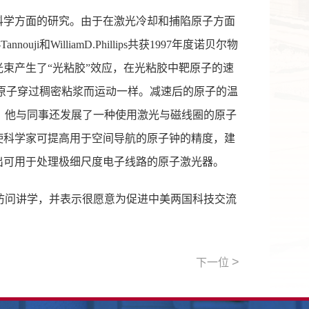
科学方面的研究。由于在激光冷却和捕陷原子方面
ouji和WilliamD.Phillips共获1997年度诺贝尔物
光束产生了“光粘胶”效应，在光粘胶中靶原子的速
，好像原子穿过稠密粘浆而运动一样。减速后的原子的温
67℉）。他与同事还发展了一种使用激光与磁线圈的原子
使科学家可提高用于空间导航的原子钟的精度，建
出可用于处理极细尺度电子线路的原子激光器。
访问讲学，并表示很愿意为促进中美两国科技交流
>
下一位