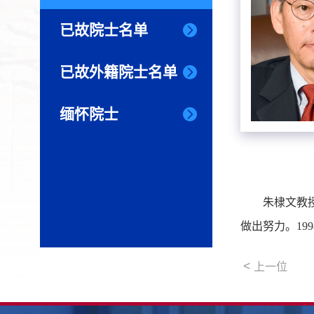
已故院士名单
已故外籍院士名单
缅怀院士
朱棣文教
做出努力。19
<
上一位