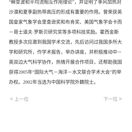
“瞬变波和平均流相互作用理论”，并证明了季风加热对
沙漠和夏季副热带高压的形成有重要的作用。曾荣获英
国皇家气象学会里查逊奖和布肯奖、美国气象学会卡而
－哥士道夫·罗斯贝研究奖等多项科技奖励。霍西金斯
教授多次应邀到我国学术交流，先后访问过我国多所大
学和研究所，作学术报告，举办讲座，并积极推动中－
英双边大气科学协作，热情开展合作项目，还帮助我国
获得2005年“国际大气－海洋－水文联合学术大会”的举
办权。2002年当选为中国科学院外籍院士。
<
>
上一位
下一位