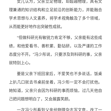
女儿认为，父亲立足物理，却超越物理，具有文
理兼通的知识结构和立足前沿的创新能力，并能融合
学术思想与人文素养，将学术视角触及了多个领域，
从而能更好地作出突破性成就。
“但做科研光有敏锐力肯定不够，父亲能有这些成
绩，和他爱看书、善积累、勤钻研，以及严谨的工作
态度分不开。”冯少彤说，只要涉及到科研的事，父亲
就特别上心。
要是父亲下班回家后，不爱笑也不多说话，饭桌
上扒几口就去书桌前坐着，冯少彤一定不会打扰他。
她知道，父亲只会因为科研的事而烦恼，过几天他自
己把问题想明白了，又会展露笑颜。
一次冯少彤看到父亲给物理杂志写文章，改了一