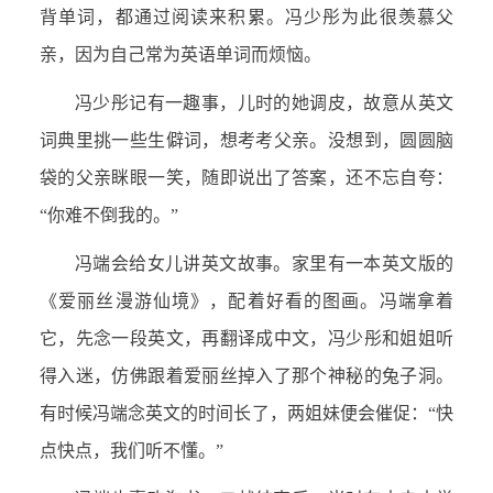
背单词，都通过阅读来积累。冯少彤为此很羡慕父
亲，因为自己常为英语单词而烦恼。
冯少彤记有一趣事，儿时的她调皮，故意从英文
词典里挑一些生僻词，想考考父亲。没想到，圆圆脑
袋的父亲眯眼一笑，随即说出了答案，还不忘自夸：
“你难不倒我的。”
冯端会给女儿讲英文故事。家里有一本英文版的
《爱丽丝漫游仙境》，配着好看的图画。冯端拿着
它，先念一段英文，再翻译成中文，冯少彤和姐姐听
得入迷，仿佛跟着爱丽丝掉入了那个神秘的兔子洞。
有时候冯端念英文的时间长了，两姐妹便会催促：“快
点快点，我们听不懂。”