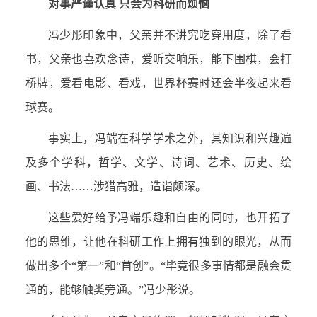
对事严谨认真 只会为科研而烦恼
冯少彤印象中，父亲并不讲究吃穿用度，除了看
书，父亲也喜欢念诗，爱听交响乐，能下围棋，会打
桥牌，爱看电影、看戏，世界杯赛时还会半夜起来看
球赛。
事实上，冯端在科学学术之外，其知识和兴趣遍
及多个学科，哲学、文学、诗词、艺术、历史、绘
画、书法……涉猎高雅，造诣颇深。
这些爱好给予冯端乐趣和自由的同时，也开拓了
他的思维，让他在科研工作上拥有独到的眼光，从而
做出多个“第一”和“首创”。“毕竟很多事情都是融会贯
通的，能够触类旁通。”冯少彤说。