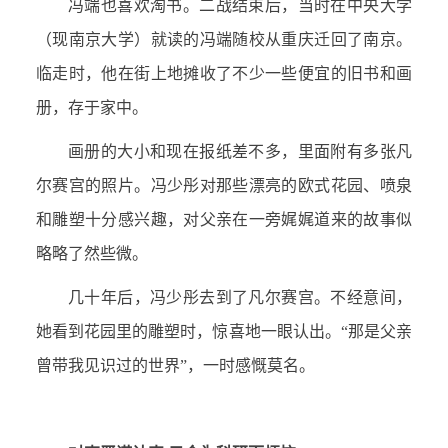
冯端也喜欢淘书。二战结束后，当时在中央大学
（现南京大学）就读的冯端随校从重庆迁回了南京。
临走时，他在街上地摊收了不少一些便宜的旧书和画
册，存于家中。
画册的大小和现在报纸差不多，里面附有多张凡
尔赛宫的照片。冯少彤对那些漂亮的欧式花园、喷泉
和雕塑十分感兴趣，对父亲在一旁娓娓道来的故事似
略略了然些微。
几十年后，冯少彤去到了凡尔赛宫。不经意间，
她看到花园里的雕塑时，惊喜地一眼认出。“那是父亲
曾带我见识过的世界”，一时感慨莫名。