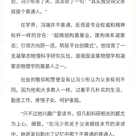
后，冯少彤笑了笑，淡淡说了一句：“其实我觉得父亲
就是个普通人。”
在学界，冯端并不普通，反而是专业权威和精神
标杆一样的存在：“超微结构奠基业，建构体系凝聚
态；引领方向跻一流，筑就平台创模式”。他培育了一
支凝聚态物理科学研究队伍，是我国金属物理学和凝
聚态物理学的奠基人之一。
社会的敬仰和赞誉没有让冯少彤认为父亲有何不
同。因为他和大多数人一样，过着平凡朴实的生活，
勤恳工作、疼惜子女、呵护家庭。
“只不过他兴趣广爱读书，但凡和科研相关的都尤
为上心、细致。”在冯少彤关于父亲细枝末节的讲述
中，她逐渐勾勒出了记忆中那个不普通的普通人。