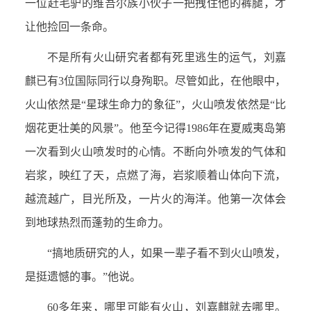
一位赶毛驴的维吾尔族小伙子一把拽住他的裤腿，才
让他捡回一条命。
不是所有火山研究者都有死里逃生的运气，刘嘉
麒已有3位国际同行以身殉职。尽管如此，在他眼中，
火山依然是“星球生命力的象征”，火山喷发依然是“比
烟花更壮美的风景”。他至今记得1986年在夏威夷岛第
一次看到火山喷发时的心情。不断向外喷发的气体和
岩浆，映红了天，点燃了海，岩浆顺着山体向下流，
越流越广，目光所及，一片火的海洋。他第一次体会
到地球热烈而蓬勃的生命力。
“搞地质研究的人，如果一辈子看不到火山喷发，
是挺遗憾的事。”他说。
60
多年来，哪里可能有火山，刘嘉麒就去哪里。