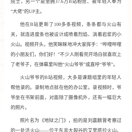
院士，另一个是坐拥37.6万B站粉丝、被年轻人奉为
“大佬”的UP主。
他在B站更新了100多条视频，条条都与火山有
关，就连进度条也被设计成喷着烈焰、淌着岩浆的小
火山。视频开头，他笑眯眯地冲大家挥手：“哔哩哔哩
的小朋友们，你们好！”不少人刚看完开场白就喜欢上
了老爷子，在弹幕里叫他“火山爷爷”或直呼“爷爷”。
火山爷爷的B站视频，大多是课题组里的年轻人
帮他录的。录制地点就在他的办公室。录视频时，爷
爷坐在书架前面，对面除了摄像机外，还有一幅巨大
的照片。
照片名为《地狱之门》，拍的是刘嘉麒曾考察过
的一处活火山——位于东非大裂谷的艾里塔拉火山。