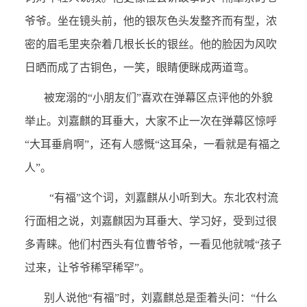
爷爷。坐在镜头前，他的银灰色头发整齐而有型，浓
密的眉毛里夹杂着几根长长的银丝。他的脸因为风吹
日晒而成了古铜色，一笑，眼睛便眯成两道弯。
被宠溺的“小朋友们”喜欢在弹幕区点评他的外貌
举止。刘嘉麒的耳垂大，大家不止一次在弹幕区惊呼
“大耳垂肩啊”，还有人感慨“这耳朵，一看就是有福之
人”。
“有福”这个词，刘嘉麒从小听到大。东北农村流
行面相之说，刘嘉麒因为耳垂大、学习好，受到过很
多青睐。他们村西头有位曹爷爷，一看见他就喊“孩子
过来，让爷爷稀罕稀罕”。
别人说他“有福”时，刘嘉麒总是歪着头问：“什么