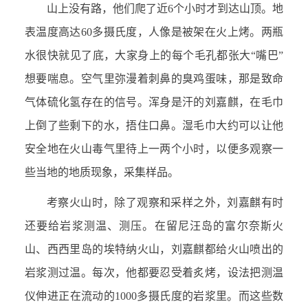
山上没有路，他们爬了近6个小时才到达山顶。地
表温度高达60多摄氏度，人像是被架在火上烤。两瓶
水很快就见了底，大家身上的每个毛孔都张大“嘴巴”
想要喘息。空气里弥漫着刺鼻的臭鸡蛋味，那是致命
气体硫化氢存在的信号。浑身是汗的刘嘉麒，在毛巾
上倒了些剩下的水，捂住口鼻。湿毛巾大约可以让他
安全地在火山毒气里待上一两个小时，以便多观察一
些当地的地质现象，采集样品。
考察火山时，除了观察和采样之外，刘嘉麒有时
还要给岩浆测温、测压。在留尼汪岛的富尔奈斯火
山、西西里岛的埃特纳火山，刘嘉麒都给火山喷出的
岩浆测过温。每次，他都要忍受着炙烤，设法把测温
仪伸进正在流动的1000多摄氏度的岩浆里。而这些数