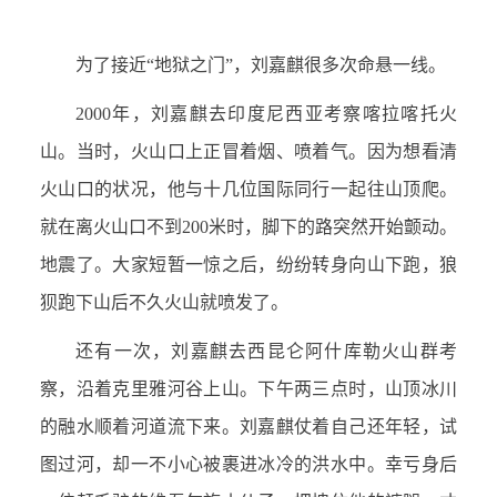
为了接近“地狱之门”，刘嘉麒很多次命悬一线。
2000
年，刘嘉麒去印度尼西亚考察喀拉喀托火
山。当时，火山口上正冒着烟、喷着气。因为想看清
火山口的状况，他与十几位国际同行一起往山顶爬。
就在离火山口不到200米时，脚下的路突然开始颤动。
地震了。大家短暂一惊之后，纷纷转身向山下跑，狼
狈跑下山后不久火山就喷发了。
还有一次，刘嘉麒去西昆仑阿什库勒火山群考
察，沿着克里雅河谷上山。下午两三点时，山顶冰川
的融水顺着河道流下来。刘嘉麒仗着自己还年轻，试
图过河，却一不小心被裹进冰冷的洪水中。幸亏身后