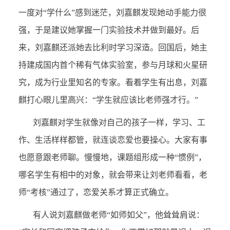
一度对“学什么”感到迷茫，刘嘉麒发现她动手能力很
强，于是建议她掌握一门实验技术并做到最好。后
来，刘嘉麒还派她去比利时学习深造。回国后，她主
持建成国内首个稀有气体实验室，参与月球和火星研
究，成为行业里知名的专家。看着学生有出息，刘嘉
麒打心眼儿里高兴：“学生就应该比老师强才行。”
刘嘉麒对学生就像对自己的孩子一样，学习、工
作、生活样样都管，就连谈恋爱也要操心。大家有事
也愿意跟老师聊。慢慢地，课题组形成一种“惯例”，
哪名学生有相中的对象，就会带来让刘老师看看，老
师“考核”通过了，恋爱关系才算正式确立。
有人说刘嘉麒做老师“如师如父”，他耸耸肩说：