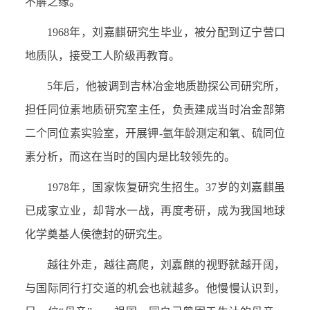
不解之缘。
1968
年，刘嘉麒研究生毕业，被分配到辽宁营口
地质队，接受工人阶级再教育。
5
年后，他被调到吉林冶金地质勘探公司研究所，
担任同位素地质研究室主任，负责建成当时冶金部第
二个同位素实验室，开展钾-氩年龄测定和氧、硫同位
素分析，而这在当时的国内是比较领先的。
1978
年，国家恢复研究生招生。37岁的刘嘉麒虽
已成家立业，却背水一战，再度考研，成为我国地球
化学奠基人侯德封的研究生。
越往外走，越往高爬，刘嘉麒的视野就越开阔，
与国际同行打交道的机会也就越多。他慢慢认识到，