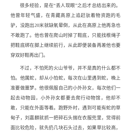
很多经验，是在“丢人现眼”之后才总结出来的。
他曾年轻气盛，在青藏高原上追赶驮着物资跑的毛
驴，没跑出20米就缺氧晕倒，从此在高原上他再急也
不敢跑了。他也曾在爬山时掉了鞋底，只能找根绳子
把鞋底绑在脚上继续前行，从此即便装备再差他也要
穿双好鞋再出门。
不过，不怕死的火山爷爷，并不是真的什么都不
怕。他属蛇，却从小怕蛇，每次在山里遇到蛇，晚上
准要做噩梦。他很佩服自己的小外孙女，每次他们一
起去动物园，小外孙女都要去爬行动物馆，他却不
敢，只能在外面等着。跑野外时，遇到可能有蛇的草
甸子，刘嘉麒就抓一把碎石头揣在衣服兜里，觉得前
面比较危险，就先扔几块石头过去，如果草比较高，