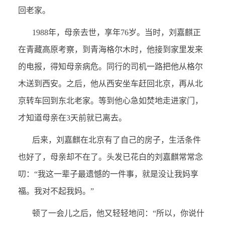
回老家。
1988
年，母亲去世，享年76岁。当时，刘嘉麒正
在青藏高原考察，到青海格尔木时，他接到家里发来
的电报，得知母亲病危。同行的司机一路把他从格尔
木送到西安。之后，他从西安坐车赶回北京，再从北
京转车回到东北老家。等到他心急如焚地走进家门，
才知道母亲在3天前就已离去。
后来，刘嘉麒在北京有了自己的房子，生活条件
也好了，母亲却不在了。头发已花白的刘嘉麒常常念
叨：“我这一辈子最遗憾的一件事，就是没让我妈享
福。我对不起我妈。”
顿了一会儿之后，他又轻轻地问：“所以，你说什