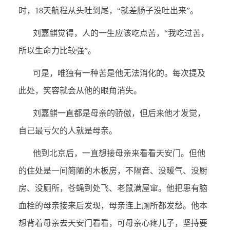
时，18天航程从头吐到尾，“就差肠子没吐出来”。
刘嘉麒觉得，人的一生应该吃点苦，“我吃过苦，
所以生命力比较强”。
可是，唯独有一种苦是他无法消化的。每次提及
此处，笑容就会从他的眼角消失。
刘嘉麒一直都是母亲的骄傲，但后来他才发觉，
自己最亏欠的人就是母亲。
他到北京后，一直想接母亲来看看天安门。但他
的住处是一间简陋的木板房，不隔音、没暖气、没厨
房、没厕所，苍蝇到处飞、老鼠满屋窜。他把患有脑
血栓的母亲接来后发现，母亲连上厕所都发愁。他本
想背着母亲去天安门看看，可母亲心疼儿子，坚持要