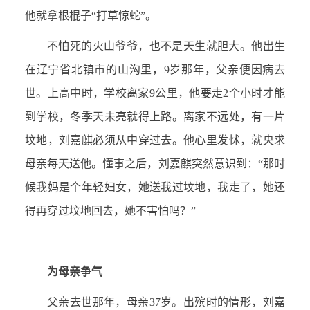
他就拿根棍子“打草惊蛇”。
不怕死的火山爷爷，也不是天生就胆大。他出生
在辽宁省北镇市的山沟里，9岁那年，父亲便因病去
世。上高中时，学校离家9公里，他要走2个小时才能
到学校，冬季天未亮就得上路。离家不远处，有一片
坟地，刘嘉麒必须从中穿过去。他心里发怵，就央求
母亲每天送他。懂事之后，刘嘉麒突然意识到：“那时
候我妈是个年轻妇女，她送我过坟地，我走了，她还
得再穿过坟地回去，她不害怕吗？”
为母亲争气
父亲去世那年，母亲37岁。出殡时的情形，刘嘉