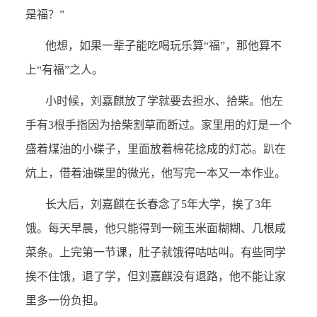
是福？”
他想，如果一辈子能吃喝玩乐算“福”，那他算不
上“有福”之人。
小时候，刘嘉麒放了学就要去担水、拾柴。他左
手有3根手指因为拾柴割草而断过。家里用的灯是一个
盛着煤油的小碟子，里面放着棉花捻成的灯芯。趴在
炕上，借着油碟里的微光，他写完一本又一本作业。
长大后，刘嘉麒在长春念了5年大学，挨了3年
饿。每天早晨，他只能得到一碗玉米面糊糊、几根咸
菜条。上完第一节课，肚子就饿得咕咕叫。有些同学
挨不住饿，退了学，但刘嘉麒没有退路，他不能让家
里多一份负担。