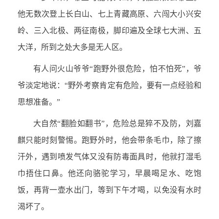
他无数次登上长白山、七上青藏高原、六闯大小兴安
岭、三入北极、两征南极，脚印遍及全球七大洲、五
大洋，所到之处大多是无人区。
有人问火山爷爷“跑野外很危险，怕不怕死”，爷
爷淡定地说：“野外考察肯定有危险，要有一点经验和
思想准备。”
大自然“翻脸如翻书”，危险总是猝不及防，刘嘉
麒只能时刻警惕。跑野外时，他会带条毛巾，除了擦
汗外，遇到喷发气体又没有防毒面具时，他就打湿毛
巾捂住口鼻。他还向骆驼学习，早晨喝足水、吃饱
饭，再背一壶水出门，等到下午才喝，以免没有水时
渴坏了。