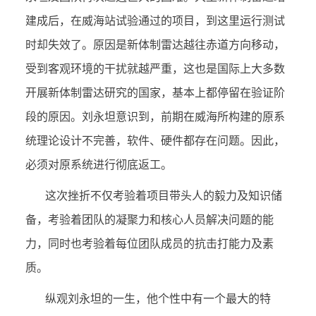
建成后，在威海站试验通过的项目，到这里运行测试
时却失效了。原因是新体制雷达越往赤道方向移动，
受到客观环境的干扰就越严重，这也是国际上大多数
开展新体制雷达研究的国家，基本上都停留在验证阶
段的原因。刘永坦意识到，前期在威海所构建的原系
统理论设计不完善，软件、硬件都存在问题。因此，
必须对原系统进行彻底返工。
这次挫折不仅考验着项目带头人的毅力及知识储
备，考验着团队的凝聚力和核心人员解决问题的能
力，同时也考验着每位团队成员的抗击打能力及素
质。
纵观刘永坦的一生，他个性中有一个最大的特