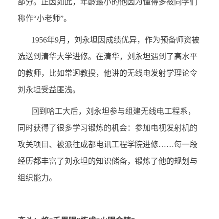
部分。正因如此，年龄最小的他因为懂得多被同学们
称作“小老师”。
1956年9月，刘永坦因成绩优异，作为预备师资被
选送到清华大学进修。在清华，刘永坦遇到了高水平
的教师，比如常迥教授，他讲的无线电发射学理论令
刘永坦受益匪浅。
回到哈工大后，刘永坦参与组建无线电工程系，
同时获得了很多学习锻炼的机会：参加电视发射机的
攻关项目、被派往成都电讯工程学院进修……每一段
经历都丰富了刘永坦的知识储备，锻炼了他的规划与
组织能力。