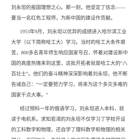
刘永坦的报国理想之心。那一刻，他坚定了信念——
要当一名红色工程师，为新中国的建设作贡献。
1953年9月，刘永坦以优异的成绩进入哈尔滨工业
大学（以下简称哈工大）学习。当时的哈工大条件艰
苦，800多名青年师生响应国家号召，怀着对建设新中
国的高度热情来到这里，这批开拓者就是哈工大的“八
百壮士”。他们的奋斗精神深深影响着刘永坦，他不断
告诫自己：“一定要努力学习，将来为这个多灾多难的
国家干点大事。”
经过预科一年的俄语学习，刘永坦进入本科，就
读于电机系。求知若渴的刘永坦不仅学习了学校开设
的工科数学和物理，还自学了理科数学和物理的相关