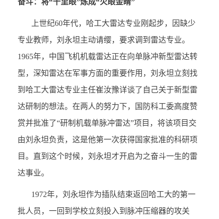
奋斗：将“千里眼”炼成“火眼金睛”
上世纪60年代，哈工大雷达专业刚起步，因缺少
专业教师，刘永坦主动请缨，要求调到雷达专业。
1965年，中国飞机机载雷达正在向单脉冲新型雷达转
型，深知雷达在军事方面的重要作用，刘永坦立刻找
到哈工大雷达专业主任崔汝豫详谈了自己关于新型雷
达研制的想法。在两人的努力下，国防科工委高度赞
赏并批准了“研制机载单脉冲雷达”项目，将该项目交
由刘永坦负责，这是他第一次获得国家批准的科研项
目。直到这个时候，刘永坦才开启为之奋斗一生的雷
达事业。
1972年，刘永坦作为插队结束返回哈工大的第一
批人员，一回到学校立刻投入到脉冲压缩器的攻关