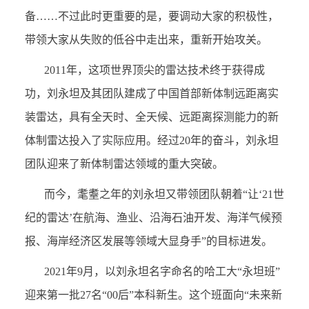
备……不过此时更重要的是，要调动大家的积极性，
带领大家从失败的低谷中走出来，重新开始攻关。
2011年，这项世界顶尖的雷达技术终于获得成
功，刘永坦及其团队建成了中国首部新体制远距离实
装雷达，具有全天时、全天候、远距离探测能力的新
体制雷达投入了实际应用。经过20年的奋斗，刘永坦
团队迎来了新体制雷达领域的重大突破。
而今，耄耋之年的刘永坦又带领团队朝着“让‘21世
纪的雷达’在航海、渔业、沿海石油开发、海洋气候预
报、海岸经济区发展等领域大显身手”的目标进发。
2021年9月，以刘永坦名字命名的哈工大“永坦班”
迎来第一批27名“00后”本科新生。这个班面向“未来新