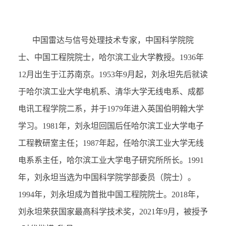
中国雷达与信号处理技术专家，中国科学院院
士、中国工程院院士，哈尔滨工业大学教授。1936年
12月出生于江苏南京。1953年9月起，刘永坦先后就读
于哈尔滨工业大学电机系、清华大学无线电系、成都
电讯工程学院二系，并于1979年进入英国伯明翰大学
学习。1981年，刘永坦回国后任哈尔滨工业大学电子
工程教研室主任；1987年起，任哈尔滨工业大学无线
电系系主任，哈尔滨工业大学电子研究所所长。1991
年，刘永坦当选为中国科学院学部委员（院士）。
1994年，刘永坦成为首批中国工程院院士。2018年，
刘永坦荣获国家最高科学技术奖，2021年9月，被授予