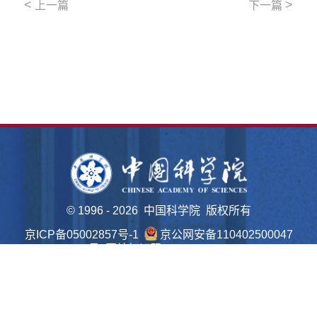
<
>
上一篇
下一篇
©
1996 -
2026 中国科学院 版权所有
京ICP备05002857号-1
京公网安备110402500047
号 网站标识码bm48000022