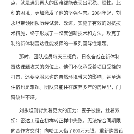
点，就是遇到再大的困难都能表现出沉稳、理性。此
刻的困境，更加激发了他的坚强斗志。2004年起，刘
永坦带领团队历经试验、改进，实施了有效的对抗技
术措施，终于形成了一整套创新技术和方法，攻克了
制约新体制雷达性能发挥的一系列国际性难题。
那时，团队成员每天三班倒，日夜奋战在新体制
雷达课题攻关的岗位上。他们不仅承受着项目受挫的
打击，还要克服恶劣的自然环境带来的影响，甚至连
住宿也是难题。团队只能住在废弃多年的房屋里，门
窗破烂不堪。
刘永坦则背负着更大的压力：妻子被撞，拄着双
拐；雷达工程在初样转正样中失败，无法按合同期限
向合作方交付；向哈工大借了800万元钱，重新购置设