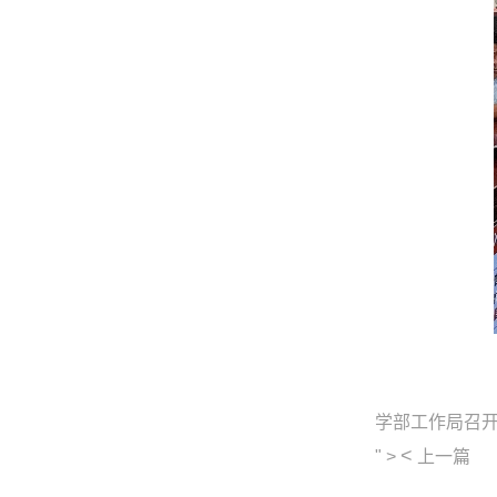
学部工作局召
<
" >
上一篇