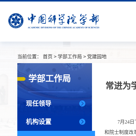
当前位置：
首页
>
学部工作局
>
党建园地
学部工作局
常进为
现任领导
机构设置
7
月
24
日
和院士制度改