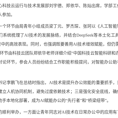
心科技云运行与技术发展部刘宇德、郑依华、陈灿出席，学部工
人参加。
一个环节由局青年小组成员梁丁元、罗杰琛、张珂以《人工智能
系统梳理了AI技术的发展脉络，并结合DeepSeek等本土化
场景中的高效表现。同时，也强调既要善用AI技术增效赋能，但仍
二环节由科技云团队郑依华老师详细介绍“中国科技云智能科研和
讨论环节，参会人员纷纷结合工作职能积极提问，对智能办公助
书记李鹏飞在总结时指出，AI技术是提升办公效能的重要抓手
建立人机协同机制，避免过度依赖技术；三是强化安全底线，确
手本地化部署，成为AI赋能办公的“先行者”和“桥梁纽带”。
的顺利举办，一方面让青年同志对AI技术在日常办公中的应用