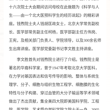
十六次院士大会期间访问母校在此做题为《科学与人
生——由一个北大医预科学生的经历说起》的精彩讲
座。钱煦院士夫人钱胡匡政女士，北京大学常务副校
长、医学部常务副主任柯杨，医学部副主任方伟岗、
王宪，及相关部门负责人、学院领导，以及300余名师
生出席讲座。医学部党委副书记李文胜主持讲座。
李文胜首先对钱煦院士进行了介绍。钱煦院士是
著名的华裔科学家，曾于1947年考取北京大学医科，
在力学对基因表达和信号传导的影响、整体与系统生
理学、分子、细胞与组织生物工程学、细胞膜的生化
特性与分子构建、穿过血管的大分子输运等学术领域
做出了杰出贡献，集全美四大院即美国科学院、工程
院、医学院、艺术暨自然科学院之院士于一身。2005