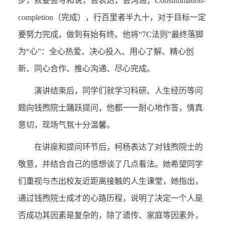
步，就要会写和说，会表达，会沟通；Consummation-
completion（完成），行百里者半九十，对于目标一定
要努力完成，做到有始有终。他将“7C法则”最终落脚
为“心”：全心热爱、决心投入、用心了解、精心创
新、同心合作、推心沟通、尽心完成。
演讲结束后，同学们就学习科研、人生经历等问
题向钱煦院士踊跃提问，他都一一耐心地作答，情真
意切，现场气氛十分温馨。
在讲座和提问环节后，柯杨表达了对钱煦院士的
敬意，并结合自己的感想谈了几点看法。她希望同学
们重视与杰出校友近距离接触的人生课堂，她指出，
通过钱煦院士成才的心路历程，说明了决定一个人是
否成功其因素是复杂的，除了遗传、家庭等因素外，