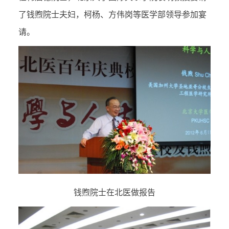
了钱煦院士夫妇，柯杨、方伟岗等医学部领导参加宴
请。
钱煦院士在北医做报告