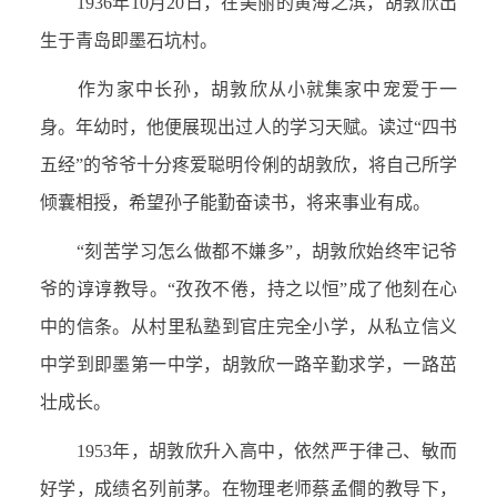
1936
年
10
月
20
日，在美丽的黄海之滨，胡敦欣出
生于青岛即墨石坑村。
作为家中长孙，胡敦欣从小就集家中宠爱于一
身。年幼时，他便展现出过人的学习天赋。读过“四书
五经”的爷爷十分疼爱聪明伶俐的胡敦欣，将自己所学
倾囊相授，希望孙子能勤奋读书，将来事业有成。
“刻苦学习怎么做都不嫌多”，胡敦欣始终牢记爷
爷的谆谆教导。“孜孜不倦，持之以恒”成了他刻在心
中的信条。从村里私塾到官庄完全小学，从私立信义
中学到即墨第一中学，胡敦欣一路辛勤求学，一路茁
壮成长。
1953
年，胡敦欣升入高中，依然严于律己、敏而
好学，成绩名列前茅。在物理老师蔡孟
僴
的教导下，