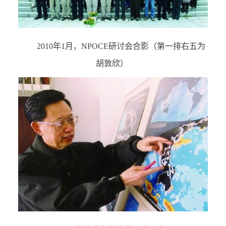
2010
年
1
月，
NPOCE
研讨会合影（第一排右五为
胡敦欣）