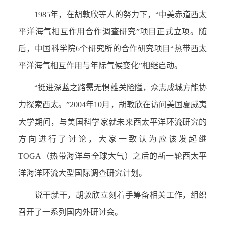
1985
年，在胡敦欣等人的努力下，“中美赤道西太
平洋海气相互作用合作调查研究”项目正式立项。随
后，中国科学院
6
个研究所的合作研究项目“热带西太
平洋海气相互作用与年际气候变化”相继启动。
“挺进深蓝之路需无惧雄关险隘，众志成城方能协
力探索西太。”
2004
年
10
月，胡敦欣在访问美国夏威夷
大学期间，与美国科学家就未来西太平洋环流研究的
方向进行了讨论，大家一致认为应该发起继
TOGA
（热带海洋与全球大气）之后的新一轮西太平
洋海洋环流大型国际调查研究计划。
说干就干，胡敦欣立刻着手筹备相关工作，组织
召开了一系列国内外研讨会。