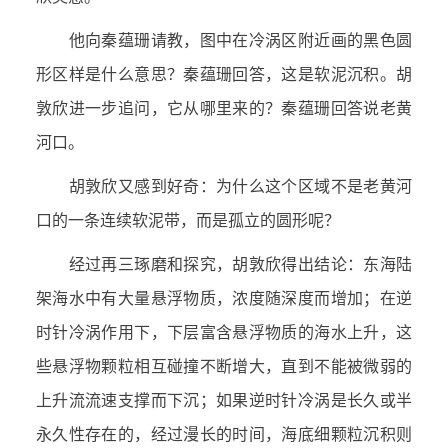
他向秦蕴珊请教，图中在冷涡区附近画的黑色圆
形区样是什么意思？秦蕴珊回答，这是软泥沉积。胡
敦欣进一步追问，它从哪里来的？秦蕴珊回答说老黄
河口。
胡敦欣又感到好奇：为什么这个区域不是老黄河
口的一条连续软泥带，而是孤立的圆形呢？
经过再三琢磨和探究，胡敦欣得出结论：东海陆
架海水中有大量悬浮物质，浓度随深度而增加；在逆
时针冷涡作用下，下层富含悬浮物质的海水上升，这
些悬浮物颗粒相互碰撞不断增大，直到不能被微弱的
上升流流速支撑而下沉；如果逆时针冷涡是长久或半
永久性存在的，经过漫长的时间，海底细颗粒沉积则