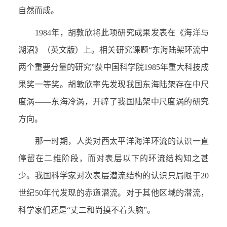
自然而成。
1984
年，胡敦欣将此项研究成果发表在《海洋与
湖沼》（英文版）上。相关研究课题“东海陆架环流中
两个重要分量的研究”获中国科学院
1985
年重大科技成
果奖一等奖。胡敦欣率先发现我国东海陆架存在中尺
度涡——东海冷涡，开辟了我国陆架中尺度涡的研究
方向。
那一时期，人类对西太平洋海洋环流的认识一直
停留在二维阶段，而对表层以下的环流结构知之甚
少。我国科学家对次表层潜流结构的认识只局限于
20
世纪
50
年代发现的赤道潜流。对于其他区域的潜流，
科学家们还是“丈二和尚摸不着头脑”。