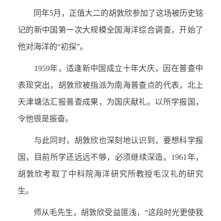
同年
5
月，正值大二的胡敦欣参加了这场被历史铭
记的新中国第一次大规模全国海洋综合调查，开始了
他对海洋的“初探”。
1959
年，适逢新中国成立十年大庆，因在普查中
表现突出，胡敦欣被指派为南海普查点的代表，北上
天津塘沽汇报普查成果，为国庆献礼。以所学报国，
令他很是振奋。
与此同时，胡敦欣也深刻地认识到，要想科学报
国，目前所学还远远不够，必须继续深造。
1961
年，
胡敦欣考取了中科院海洋研究所教授毛汉礼的研究
生。
师从毛先生，胡敦欣受益匪浅，“这段时光更使我