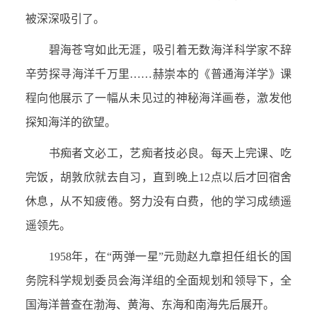
被深深吸引了。
碧海苍穹如此无涯，吸引着无数海洋科学家不辞
辛劳探寻海洋千万里……赫崇本的《普通海洋学》课
程向他展示了一幅从未见过的神秘海洋画卷，激发他
探知海洋的欲望。
书痴者文必工，艺痴者技必良。每天上完课、吃
完饭，胡敦欣就去自习，直到晚上
12
点以后才回宿舍
休息，从不知疲倦。努力没有白费，他的学习成绩遥
遥领先。
1958
年，在“两弹一星”元勋赵九章担任组长的国
务院科学规划委员会海洋组的全面规划和领导下，全
国海洋普查在渤海、黄海、东海和南海先后展开。