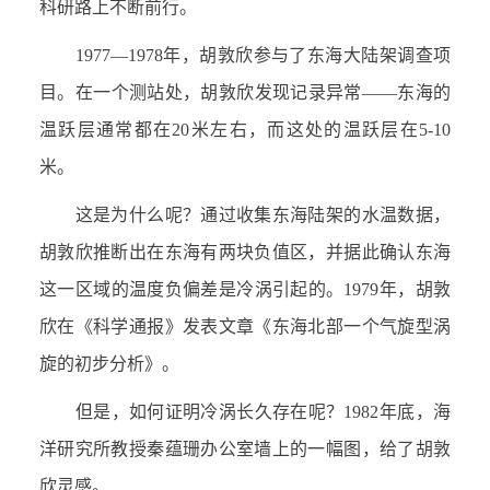
科研路上不断前行。
1977
—
1978
年，胡敦欣参与了东海大陆架调查项
目。在一个测站处，胡敦欣发现记录异常——东海的
温跃层通常都在
20
米左右，而这处的温跃层在
5-10
米。
这是为什么呢？通过收集东海陆架的水温数据，
胡敦欣推断出在东海有两块负值区，并据此确认东海
这一区域的温度负偏差是冷涡引起的。
1979
年，胡敦
欣在《科学通报》发表文章《东海北部一个气旋型涡
旋的初步分析》。
但是，如何证明冷涡长久存在呢？
1982
年底，海
洋研究所教授秦蕴珊办公室墙上的一幅图，给了胡敦
欣灵感。