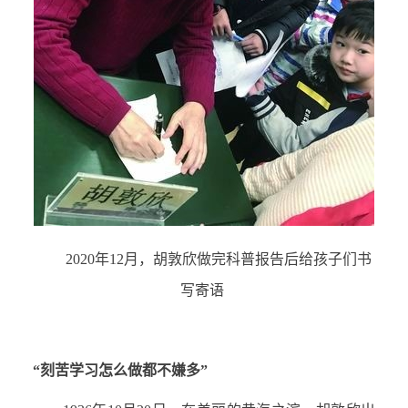
2020
年
12
月，胡敦欣做完科普报告后给孩子们书
写寄语
“刻苦学习怎么做都不嫌多”