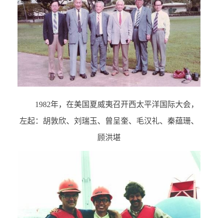
1982
年，在美国夏威夷召开西太平洋国际大会，
左起：胡敦欣、刘瑞玉、曾呈奎、毛汉礼、秦蕴珊、
顾洪堪