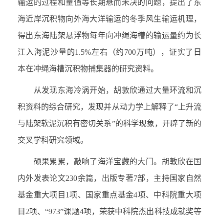
输运的过程和量值等长期悬而未决的问题，提出了东
海近岸沉积物向外海大洋输运的冬季风生输运机理，
得出东海陆架悬浮物每年向冲绳海槽的输运量约为长
江入海泥沙量的
1.5%
左右（约
700
万吨），证实了日
本在冲绳海槽沉积物捕集器的研究资料。
从发现东海冷涡开始，胡敦欣通过大量环流和沉
积资料的综合研究，发现并从动力学上解释了“上升流
与陆架软泥沉积有密切关系”的科学现象，开辟了新的
交叉学科研究领域。
硕果累累，敲响了海洋宝藏的大门。胡敦欣在国
内外发表论文
230
余篇，出版专著
7
部，主持国家自然
基金重大项目
1
项、国家重点基金
4
项、中科院重大项
目
2
项、“
973
”课题
4
项，荣获中科院杰出科技成就奖等