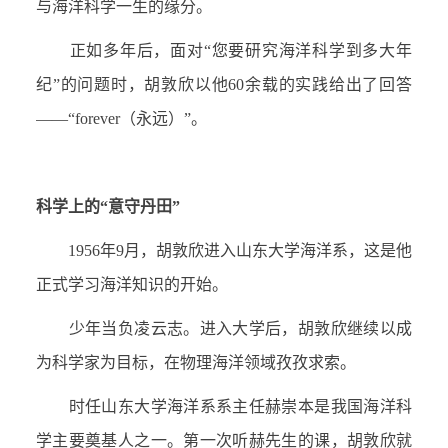
与海洋科学一生的缘分。
正如多年后，面对“您要研究海洋科学到多大年
纪”的问题时，胡敦欣以他
60
余载的实践给出了回答
——“
forever
（永远）”。
科学上的“意守丹田”
1956
年
9
月，胡敦欣进入山东大学海洋系，这是他
正式学习海洋知识的开始。
少年当负凌云志。进入大学后，胡敦欣继续以成
为科学家为目标，在物理海洋领域孜孜求索。
时任山东大学海洋系系主任赫崇本是我国海洋科
学主要奠基人之一。第一次听赫先生的课，胡敦欣就