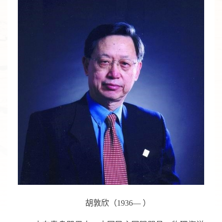
胡敦欣（
1936
— ）