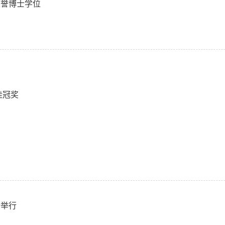
荣誉博士学位
桂冠奖
会举行