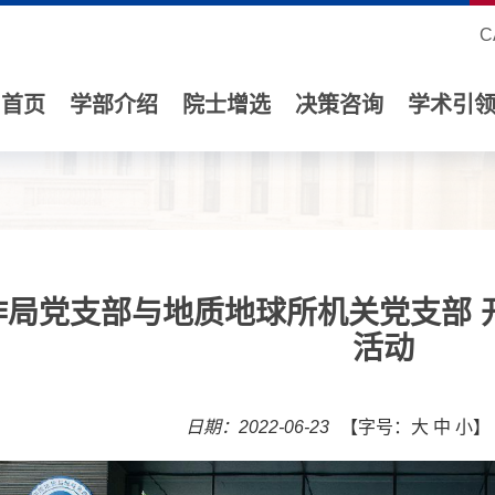
C
首页
学部介绍
院士增选
决策咨询
学术引
作局党支部与地质地球所机关党支部 
活动
日期：2022-06-23
【字号：
大
中
小
】